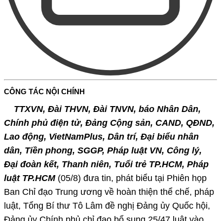
CÔNG TÁC NỘI CHÍNH
TTXVN, Đài THVN, Đài TNVN, báo Nhân Dân,
Chính phủ điện tử, Đảng Cộng sản, CAND, QĐND,
Lao động, VietNamPlus, Dân trí, Đại biểu nhân
dân, Tiền phong, SGGP, Pháp luật VN, Công lý,
Đại đoàn kết, Thanh niên, Tuổi trẻ TP.HCM, Pháp
luật TP.HCM
(05/8) đưa tin, phát biểu tại Phiên họp
Ban Chỉ đạo Trung ương về hoàn thiện thể chế, pháp
luật, Tổng Bí thư Tô Lâm đề nghị Đảng ủy Quốc hội,
Đảng ủy Chính phủ chỉ đạo bổ sung 25/47 luật vào