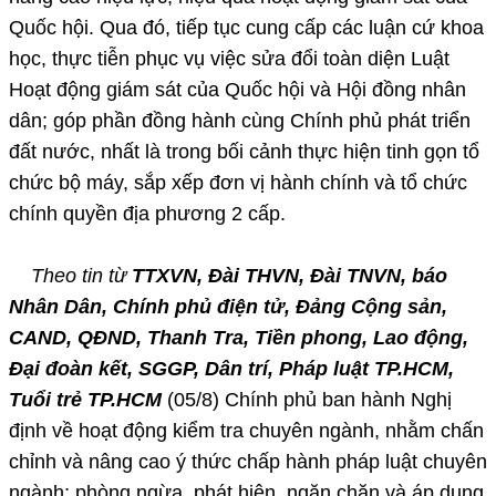
Quốc hội. Qua đó, tiếp tục cung cấp các luận cứ khoa
học, thực tiễn phục vụ việc sửa đổi toàn diện Luật
Hoạt động giám sát của Quốc hội và Hội đồng nhân
dân; góp phần đồng hành cùng Chính phủ phát triển
đất nước, nhất là trong bối cảnh thực hiện tinh gọn tổ
chức bộ máy, sắp xếp đơn vị hành chính và tổ chức
chính quyền địa phương 2 cấp.
Theo tin từ
TTXVN, Đài THVN, Đài TNVN, báo
Nhân Dân, Chính phủ điện tử, Đảng Cộng sản,
CAND, QĐND, Thanh Tra, Tiền phong, Lao động,
Đại đoàn kết, SGGP, Dân trí, Pháp luật TP.HCM,
Tuổi trẻ TP.HCM
(05/8) Chính phủ ban hành Nghị
định về hoạt động kiểm tra chuyên ngành, nhằm chấn
chỉnh và nâng cao ý thức chấp hành pháp luật chuyên
ngành; phòng ngừa, phát hiện, ngăn chặn và áp dụng