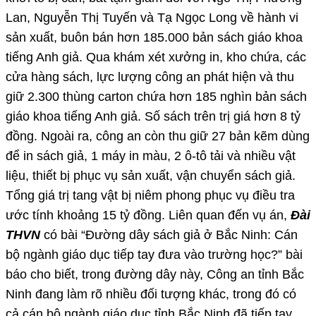
Lan, Nguyễn Thị Tuyến và Tạ Ngọc Long về hành vi
sản xuất, buôn bán hơn 185.000 bản sách giáo khoa
tiếng Anh giả. Qua khám xét xưởng in, kho chứa, các
cửa hàng sách, lực lượng công an phát hiện và thu
giữ 2.300 thùng carton chứa hơn 185 nghìn bản sách
giáo khoa tiếng Anh giả. Số sách trên trị giá hơn 8 tỷ
đồng. Ngoài ra, công an còn thu giữ 27 bản kẽm dùng
để in sách giả, 1 máy in màu, 2 ô-tô tải và nhiều vật
liệu, thiết bị phục vụ sản xuất, vận chuyển sách giả.
Tổng giá trị tang vật bị niêm phong phục vụ điều tra
ước tính khoảng 15 tỷ đồng. Liên quan đến vụ án,
Đài
THVN
có bài “Đường dây sách giả ở Bắc Ninh: Cán
bộ ngành giáo dục tiếp tay đưa vào trường học?” bài
báo cho biết, trong đường dây này, Công an tỉnh Bắc
Ninh đang làm rõ nhiều đối tượng khác, trong đó có
cả cán bộ ngành giáo dục tỉnh Bắc Ninh đã tiếp tay