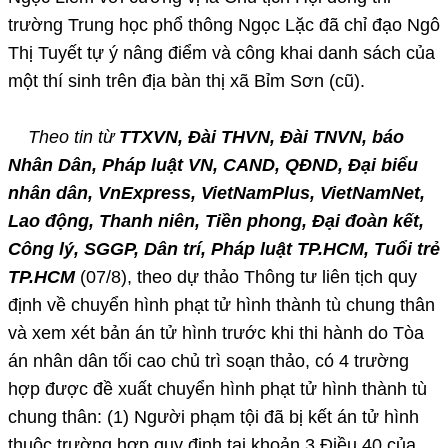
trường Trung học phổ thông Ngọc Lặc đã chỉ đạo Ngô
Thị Tuyết tự ý nâng điểm và công khai danh sách của
một thí sinh trên địa bàn thị xã Bỉm Sơn (cũ).
Theo tin từ
TTXVN, Đài THVN, Đài TNVN, báo
Nhân Dân, Pháp luật VN, CAND, QĐND, Đại biểu
nhân dân, VnExpress, VietNamPlus, VietNamNet,
Lao động, Thanh niên, Tiền phong, Đại đoàn kết,
Công lý, SGGP, Dân trí, Pháp luật TP.HCM, Tuổi trẻ
TP.HCM
(07/8), theo dự thảo Thông tư liên tịch quy
định về chuyển hình phạt tử hình thành tù chung thân
và xem xét bản án tử hình trước khi thi hành do Tòa
án nhân dân tối cao chủ trì soạn thảo, có 4 trường
hợp được đề xuất chuyển hình phạt tử hình thành tù
chung thân: (1) Người phạm tội đã bị kết án tử hình
thuộc trường hợp quy định tại khoản 3 Điều 40 của