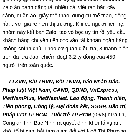
Zalo ẩn danh đăng tải nhiều bài viết rao bán cây
cảnh, quần áo, giầy thể thao, dụng cụ thể thao, đồng
hồ… với giá rẻ hơn thị trường. Khi có người liên hệ,
nhóm này kết bạn Zalo, tạo vỏ bọc uy tín rồi yêu cầu
khách hàng chuyển tiền cọc vào tài khoản ngân hàng
không chính chủ. Theo cơ quan điều tra, 3 thanh niên
trên đã lừa đảo, chiếm đoạt 3,2 tỷ đồng của 450
người trên toàn quốc.
TTXVN, Đài THVN, Đài TNVN, báo Nhân Dân,
Pháp luật Việt Nam, CAND, QĐND, VnExpress,
VietNamPlus, VietNamNet, Lao động, Thanh niên,
Tiền phong, Công lý, Đại đoàn kết, SGGP, Dân trí,
Pháp luật TP.HCM, Tuổi trẻ TP.HCM
(06/8) đưa tin,
Công an tỉnh Bắc Ninh ra quyết định khởi tố vụ án,
khởi tố bị can, bắt tạm giam đối với Ngô Thị Phương