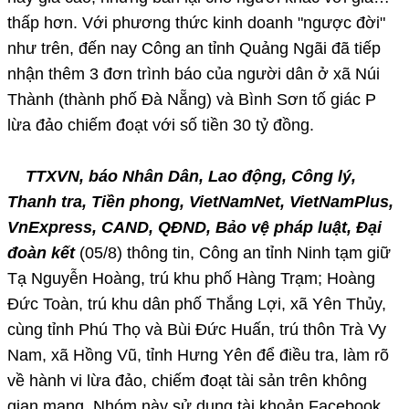
thấp hơn. Với phương thức kinh doanh "ngược đời"
như trên, đến nay Công an tỉnh Quảng Ngãi đã tiếp
nhận thêm 3 đơn trình báo của người dân ở xã Núi
Thành (thành phố Đà Nẵng) và Bình Sơn tố giác P
lừa đảo chiếm đoạt với số tiền 30 tỷ đồng.
TTXVN, báo Nhân Dân, Lao động, Công lý,
Thanh tra, Tiền phong, VietNamNet, VietNamPlus,
VnExpress, CAND, QĐND, Bảo vệ pháp luật, Đại
đoàn kết
(05/8) thông tin, Công an tỉnh Ninh tạm giữ
Tạ Nguyễn Hoàng, trú khu phố Hàng Trạm; Hoàng
Đức Toàn, trú khu dân phố Thắng Lợi, xã Yên Thủy,
cùng tỉnh Phú Thọ và Bùi Đức Huấn, trú thôn Trà Vy
Nam, xã Hồng Vũ, tỉnh Hưng Yên để điều tra, làm rõ
về hành vi lừa đảo, chiếm đoạt tài sản trên không
gian mạng. Nhóm này sử dụng tài khoản Facebook,