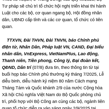
Tư pháp sẽ chủ trì tổ chức hội nghị triển khai thi hành
Luật cho các bộ, cơ quan ngang bộ, Hội đồng nhân
dân, UBND cấp tỉnh và các cơ quan, tổ chức có liên
quan.
TTXVN, Đài THVN, Đài TNVN, báo Chính phủ
điện tử, Nhân Dân, Pháp luật VN, CAND, Đại biểu
nhân dân, VnExpress, VietNamPlus, Lao động,
Thanh niên, Tiền phong, Công lý, Đại đoàn kết,
QĐND, Dân trí
(07/8) đưa tin, theo thông tin từ tại
buổi họp báo Chính phủ thường kỳ tháng 7/2025, Lễ
diễu binh, diễu hành kỷ niệm 80 năm Cách mạng
Tháng Tám và Quốc khánh 2/9 của nước Cộng hòa
Xã hội Chủ nghĩa Việt Nam do Bộ Quốc phòng chủ
trì, phối hợp với Bộ Công an cùng các bộ, ngành liên
quan tổ chức diễn ra vào sáng ngày 2/9/2025 tại