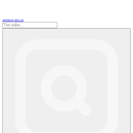
vinhlong.dcs.vn