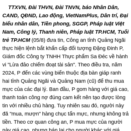
TTXVN, Đài THVN, Đài TNVN, báo Nhân Dân,
CAND, QĐND, Lao động, VietNamPlus, Dân trí, Đại
biểu nhân dân, Tiền phong, SGGP, Pháp luật Việt
Nam, Công lý, Thanh niên, Pháp luật TP.HCM, Tuổi
trẻ TP.HCM
(05/8) đưa tin, Công an tỉnh Quảng Ngãi
thực hiện lệnh bắt khẩn cấp đối tượng Đặng Đinh P,
Giám đốc Công ty TNHH Thực phẩm Sa Đéc về hành
vi "Lừa đảo chiếm đoạt tài sản". Theo điều tra, năm
2024, P đến các vùng biển thuộc địa bàn giáp ranh
hai tỉnh Quảng Ngãi và Quảng Nam (cũ) để thu mua
mực của các đại lý. Ban đầu, P gom hàng với giá cao,
thanh toán công nợ đúng cam kết nên tạo được lòng
tin với nhiều chủ hàng. Tuy nhiên sau đó, người này
đã "mua, mượn" hàng chục tấn mực, nhưng không trả
tiền. Theo cơ quan công an, P mua mực của người
này giá cao, nhưng bán lại cho người khác với giá…