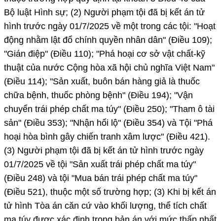
Bộ luật Hình sự; (2) Người phạm tội đã bị kết án tử
hình trước ngày 01/7/2025 về một trong các tội: "Hoạt
động nhằm lật đổ chính quyền nhân dân" (Điều 109);
"Gián điệp" (Điều 110); "Phá hoại cơ sở vật chất-kỹ
thuật của nước Cộng hòa xã hội chủ nghĩa Việt Nam"
(Điều 114); "Sản xuất, buôn bán hàng giả là thuốc
chữa bệnh, thuốc phòng bệnh" (Điều 194); "Vận
chuyển trái phép chất ma túy" (Điều 250); "Tham ô tài
sản" (Điều 353); "Nhận hối lộ" (Điều 354) và Tội "Phá
hoại hòa bình gây chiến tranh xâm lược" (Điều 421).
(3) Người phạm tội đã bị kết án tử hình trước ngày
01/7/2025 về tội "Sản xuất trái phép chất ma túy"
(Điều 248) và tội "Mua bán trái phép chất ma túy"
(Điều 521), thuộc một số trường hợp; (3) Khi bị kết án
tử hình Tòa án căn cứ vào khối lượng, thể tích chất
ma túy được xác định trong bản án với mức thấp nhất