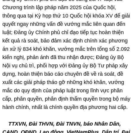
Chương trình lập pháp năm 2025 của Quốc hội,
thông qua tại Kỳ họp thứ 10 Quốc hội khóa XV để giải
quyết ngay những vấn đề vướng mắc liên quan đến
luật; Đảng ủy Chính phủ chỉ đạo tiếp tục hoàn thiện
kết quả rà soát, bảo đảm xác định chính xác phương
án xử lý 834 khó khăn, vướng mắc trên tổng số 2.092
kiến nghị, phản ánh đã thu nhận được; Đảng ủy Bộ
Nội vụ chủ trì, phối hợp với Đảng ủy Bộ Tư pháp xây
dựng, hoàn thiện báo cáo chuyên đề về rà soát, đề
xuất các giải pháp tháo gỡ những khó khăn, vướng
mắc do quy định của pháp luật trong lĩnh vực phân
cấp, phân quyền, phân định thẩm quyền trong bộ máy
hành chính, nhất là chính quyền địa phương hai cấp.
TTXVN, Đài THVN, Đài TNVN, báo Nhân Dân,
CAND, QĐND, Lao động, VietNamPlus, Dân trí, Đại