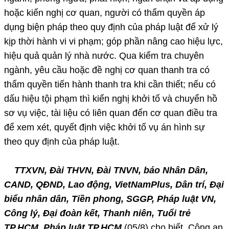
hoặc kiến nghị cơ quan, người có thẩm quyền áp
dụng biện pháp theo quy định của pháp luật để xử lý
kịp thời hành vi vi phạm; góp phần nâng cao hiệu lực,
hiệu quả quản lý nhà nước. Qua kiểm tra chuyên
ngành, yêu cầu hoặc đề nghị cơ quan thanh tra có
thẩm quyền tiến hành thanh tra khi cần thiết; nếu có
dấu hiệu tội phạm thì kiến nghị khởi tố và chuyển hồ
sơ vụ việc, tài liệu có liên quan đến cơ quan điều tra
để xem xét, quyết định việc khởi tố vụ án hình sự
theo quy định của pháp luật.
TTXVN, Đài THVN, Đài TNVN, báo Nhân Dân,
CAND, QĐND, Lao động, VietNamPlus, Dân trí, Đại
biểu nhân dân, Tiền phong, SGGP, Pháp luật VN,
Công lý, Đại đoàn kết, Thanh niên, Tuổi trẻ
TP.HCM, Pháp luật TP.HCM
(05/8) cho biết, Công an