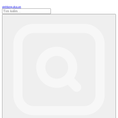
vinhlong.dcs.vn