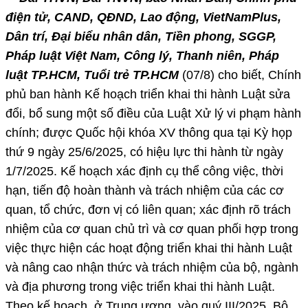
điện tử, CAND, QĐND, Lao động, VietNamPlus,
Dân trí, Đại biểu nhân dân, Tiền phong, SGGP,
Pháp luật Việt Nam, Công lý, Thanh niên, Pháp
luật TP.HCM, Tuổi trẻ TP.HCM
(07/8) cho biết, Chính
phủ ban hành Kế hoạch triển khai thi hành Luật sửa
đổi, bổ sung một số điều của Luật Xử lý vi phạm hành
chính; được Quốc hội khóa XV thông qua tại Kỳ họp
thứ 9 ngày 25/6/2025, có hiệu lực thi hành từ ngày
1/7/2025. Kế hoạch xác định cụ thể công việc, thời
hạn, tiến độ hoàn thành và trách nhiệm của các cơ
quan, tổ chức, đơn vị có liên quan; xác định rõ trách
nhiệm của cơ quan chủ trì và cơ quan phối hợp trong
việc thực hiện các hoạt động triển khai thi hành Luật
và nâng cao nhận thức và trách nhiệm của bộ, ngành
và địa phương trong việc triển khai thi hành Luật.
Theo kế hoạch, ở Trung ương, vào quý III/2025, Bộ