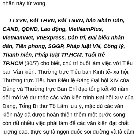
nhân này tử vong.
TTXVN, Đài THVN, Đài TNVN, báo Nhân Dân,
CAND, QĐND, Lao động, VietNamPlus,
VietNamNet, VnExpress, Dân trí, Đại biểu nhân
dân, Tiền phong, SGGP, Pháp luật VN, Công lý,
Thanh niên, Pháp luật TP.HCM, Tuổi trẻ
TP.HCM
(30/7) cho biết, chủ trì buổi làm việc với Tiểu
ban Văn kiện, Thường trực Tiểu ban Kinh tế- xã hội,
Thường trực Tiểu ban Điều lệ Đảng Đại hội XIV của
Đảng và Thường trực Ban Chỉ đạo tổng kết 40 năm
đổi mới về dự thảo các Văn kiện trình Đại hội XIV của
Đảng, Tổng Bí thư Tô Lâm lưu ý, mặc dù các văn
kiện này đã được hoàn thiện thêm một bước song
còn rất nhiều việc phải làm để các văn kiện đạt chất
lượng cao, thực sự là ngọn đuốc soi đường và là cẩm