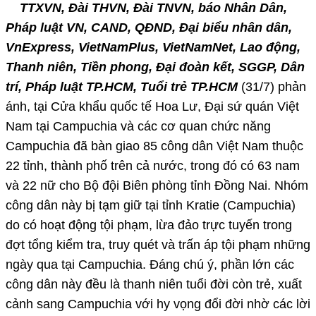
TTXVN, Đài THVN, Đài TNVN, báo Nhân Dân,
Pháp luật VN, CAND, QĐND, Đại biểu nhân dân,
VnExpress, VietNamPlus, VietNamNet, Lao động,
Thanh niên, Tiền phong, Đại đoàn kết, SGGP, Dân
trí, Pháp luật TP.HCM, Tuổi trẻ TP.HCM
(31/7) phản
ánh, tại Cửa khẩu quốc tế Hoa Lư, Đại sứ quán Việt
Nam tại Campuchia và các cơ quan chức năng
Campuchia đã bàn giao 85 công dân Việt Nam thuộc
22 tỉnh, thành phố trên cả nước, trong đó có 63 nam
và 22 nữ cho Bộ đội Biên phòng tỉnh Đồng Nai. Nhóm
công dân này bị tạm giữ tại tỉnh Kratie (Campuchia)
do có hoạt động tội phạm, lừa đảo trực tuyến trong
đợt tổng kiểm tra, truy quét và trấn áp tội phạm những
ngày qua tại Campuchia. Đáng chú ý, phần lớn các
công dân này đều là thanh niên tuổi đời còn trẻ, xuất
cảnh sang Campuchia với hy vọng đổi đời nhờ các lời