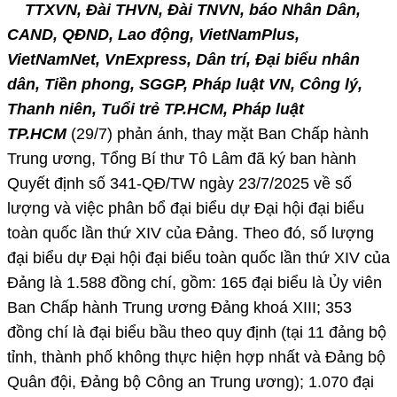
TTXVN, Đài THVN, Đài TNVN, báo Nhân Dân,
CAND, QĐND, Lao động, VietNamPlus,
VietNamNet, VnExpress, Dân trí, Đại biểu nhân
dân, Tiền phong, SGGP, Pháp luật VN, Công lý,
Thanh niên, Tuổi trẻ TP.HCM, Pháp luật
TP.HCM
(29/7) phản ánh, thay mặt Ban Chấp hành
Trung ương, Tổng Bí thư Tô Lâm đã ký ban hành
Quyết định số 341-QĐ/TW ngày 23/7/2025 về số
lượng và việc phân bổ đại biểu dự Đại hội đại biểu
toàn quốc lần thứ XIV của Đảng. Theo đó, số lượng
đại biểu dự Đại hội đại biểu toàn quốc lần thứ XIV của
Đảng là 1.588 đồng chí, gồm: 165 đại biểu là Ủy viên
Ban Chấp hành Trung ương Đảng khoá XIII; 353
đồng chí là đại biểu bầu theo quy định (tại 11 đảng bộ
tỉnh, thành phố không thực hiện hợp nhất và Đảng bộ
Quân đội, Đảng bộ Công an Trung ương); 1.070 đại