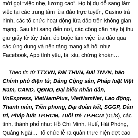
mời gọi “việc nhẹ, lương cao”. Họ bị dụ dỗ sang làm
việc tại các trung tâm lừa đảo trực tuyến, Casino trá
hình, các tổ chức hoạt động lừa đảo trên không gian
mạng. Sau khi sang đến nơi, các công dân này bị thu
giữ giấy tờ tùy thân, ép buộc làm việc lừa đảo qua
các ứng dụng và nền tảng mạng xã hội như
Facebook, App tình yêu, tài xỉu, chứng khoán…
Theo tin từ
TTXVN, Đài THVN, Đài TNVN, báo
Chính phủ điện tử, Đảng Cộng sản, Pháp luật Việt
Nam, CAND, QĐND, Đại biểu nhân dân,
VnExpress, VietNamPlus, VietNamNet, Lao động,
Thanh niên, Tiền phong, Đại đoàn kết, SGGP, Dân
trí, Pháp luật TP.HCM, Tuổi trẻ TP.HCM
(01/8), các
tỉnh, thành phố như: Hồ Chí Minh, Huế, Hải Phòng,
Quảng Ngãi… tổ chức lễ ra quân thực hiện đợt cao