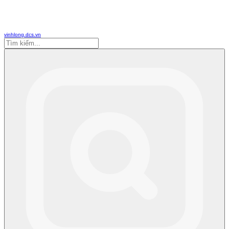
vinhlong.dcs.vn