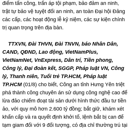
điểm tấn công, trấn áp tội phạm, bảo đảm an ninh,
trật tự bảo vệ tuyệt đối an ninh, an toàn Đại hội Đảng
các cấp, các hoạt động lễ kỷ niệm, các sự kiện chính
trị quan trọng trên địa bàn.
TTXVN, Đài THVN, Đài TNVN, báo Nhân Dân,
CAND, QĐND, Lao động, VietNamPlus,
VietNamNet, VnExpress, Dân trí, Tiền phong,
Công lý, Đại đoàn kết, SGGP, Pháp luật VN, Công
lý, Thanh niên, Tuổi trẻ TP.HCM, Pháp luật
TP.HCM
(01/8) cho biết, Công an tỉnh Hưng Yên triệt
phá thành công chuyên án sử dụng công nghệ cao để
lừa đảo chiếm đoạt tài sản dưới hình thức đầu tư tiền
ảo, với quy mô hơn 2.600 tỷ đồng; bắt giữ, khám xét
khẩn cấp và ra quyết định khởi tố, lệnh bắt bị can để
tạm giam đối với 9 đối tượng, có địa chỉ thường trú tại