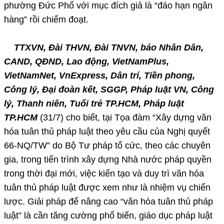
phường Đức Phổ với mục đích giả là “đáo hạn ngân
hàng” rồi chiếm đoạt.
TTXVN, Đài THVN, Đài TNVN, báo Nhân Dân,
CAND, QĐND, Lao động, VietNamPlus,
VietNamNet, VnExpress, Dân trí, Tiền phong,
Công lý, Đại đoàn kết, SGGP, Pháp luật VN, Công
lý, Thanh niên, Tuổi trẻ TP.HCM, Pháp luật
TP.HCM
(31/7) cho biết, tại Tọa đàm “Xây dựng văn
hóa tuân thủ pháp luật theo yêu cầu của Nghị quyết
66-NQ/TW” do Bộ Tư pháp tổ cức, theo các chuyên
gia, trong tiến trình xây dựng Nhà nước pháp quyền
trong thời đại mới, việc kiến tạo và duy trì văn hóa
tuân thủ pháp luật được xem như là nhiệm vụ chiến
lược. Giải pháp để nâng cao “văn hóa tuân thủ pháp
luật” là cần tăng cường phổ biến, giáo dục pháp luật