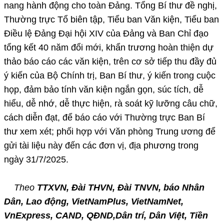
nang hành động cho toàn Đảng. Tổng Bí thư đề nghị,
Thường trực Tổ biên tập, Tiểu ban Văn kiện, Tiểu ban
Điều lệ Đảng Đại hội XIV của Đảng và Ban Chỉ đạo
tổng kết 40 năm đổi mới, khẩn trương hoàn thiện dự
thảo báo cáo các văn kiện, trên cơ sở tiếp thu đầy đủ
ý kiến của Bộ Chính trị, Ban Bí thư, ý kiến trong cuộc
họp, đảm bảo tính văn kiện ngắn gọn, súc tích, dễ
hiểu, dễ nhớ, dễ thực hiện, rà soát kỹ lưỡng câu chữ,
cách diễn đạt, để báo cáo với Thường trực Ban Bí
thư xem xét; phối hợp với Văn phòng Trung ương để
gửi tài liệu này đến các đơn vị, địa phương trong
ngày 31/7/2025.
Theo
TTXVN, Đài THVN, Đài TNVN, báo Nhân
Dân, Lao động, VietNamPlus, VietNamNet,
VnExpress, CAND, QĐND,Dân trí, Dân Việt, Tiền