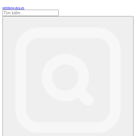
vinhlong.dcs.vn