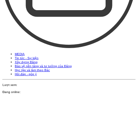
MEDIA
Tin tức - Sự kiện
Xây dựng Đảng
Bảo vệ nền tảng và tư tưởng của Đảng
Học tập và làm theo Bác
Hỏi đáp - góp ý
Lượt xem:
Đang online: