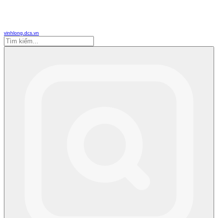
vinhlong.dcs.vn