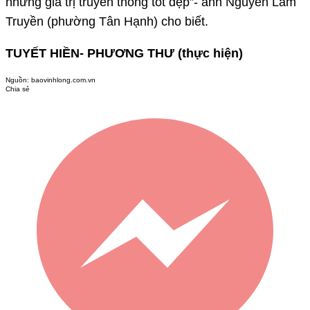
những giá trị truyền thống tốt đẹp”- anh Nguyễn Lâm
Truyền (phường Tân Hạnh) cho biết.
TUYẾT HIỀN- PHƯƠNG THƯ (thực hiện)
Nguồn:
baovinhlong.com.vn
Chia sẻ