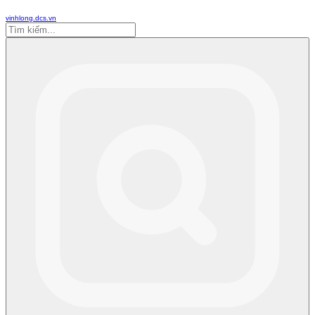
vinhlong.dcs.vn