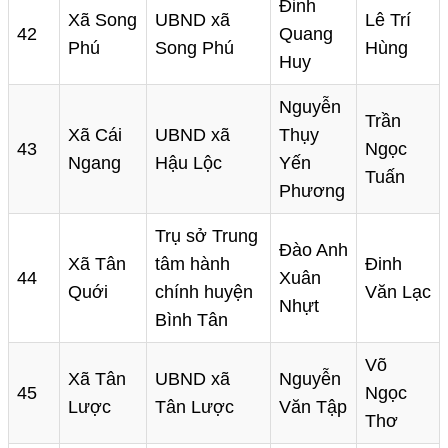
Đinh
Xã Song
UBND xã
Lê Trí
42
Quang
Phú
Song Phú
Hùng
Huy
Nguyễn
Trần
Xã Cái
UBND xã
Thụy
43
Ngọc
Ngang
Hậu Lộc
Yến
Tuấn
Phương
Trụ sở Trung
Đào Anh
Xã Tân
tâm hành
Đinh
44
Xuân
Quới
chính huyện
Văn Lạc
Nhựt
Bình Tân
Võ
Xã Tân
UBND xã
Nguyễn
45
Ngọc
Lược
Tân Lược
Văn Tập
Thơ