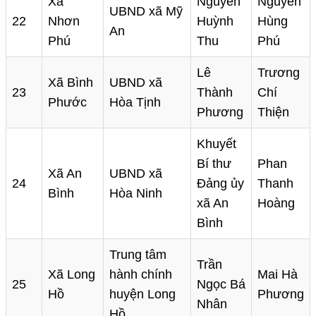
Xã
Nguyễn
Nguyễn
UBND xã Mỹ
22
Nhơn
Huỳnh
Hùng
An
Phú
Thu
Phú
Lê
Trương
Xã Bình
UBND xã
23
Thành
Chí
Phước
Hòa Tịnh
Phương
Thiện
Khuyết
Bí thư
Phan
Xã An
UBND xã
24
Đảng ủy
Thanh
Bình
Hòa Ninh
xã An
Hoàng
Bình
Trung tâm
Trần
Xã Long
hành chính
Mai Hà
25
Ngọc Bá
Hồ
huyện Long
Phương
Nhân
Hồ