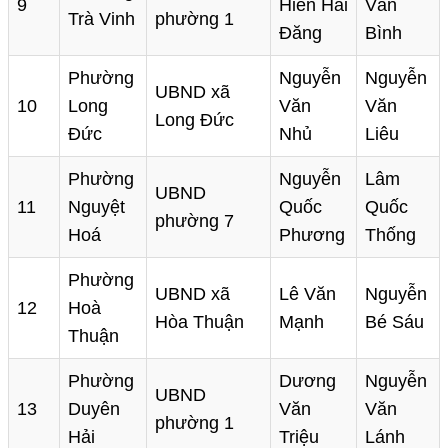
9
Hiền Hải
Văn
Trà Vinh
phường 1
Đăng
Bình
Phường
Nguyễn
Nguyễn
UBND xã
10
Long
Văn
Văn
Long Đức
Đức
Nhủ
Liêu
Phường
Nguyễn
Lâm
UBND
11
Nguyệt
Quốc
Quốc
phường 7
Hoá
Phương
Thống
Phường
UBND xã
Lê Văn
Nguyễn
12
Hoà
Hòa Thuận
Mạnh
Bé Sáu
Thuận
Phường
Dương
Nguyễn
UBND
13
Duyên
Văn
Văn
phường 1
Hải
Triệu
Lánh