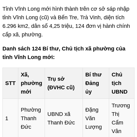
Tỉnh Vĩnh Long mới hình thành trên cơ sở sáp nhập
tỉnh Vĩnh Long (cũ) và Bến Tre, Trà Vinh, diện tích
6.296 km2, dân số 4,25 triệu, 124 đơn vị hành chính
cấp xã, phường.
Danh sách 124 Bí thư, Chủ tịch xã phường của
tỉnh Vĩnh Long mới:
Xã,
Bí thư
Chủ
Trụ sở
STT
phường
Đảng
tịch
(ĐVHC cũ)
mới
ủy
UBND
Trương
Phường
Đặng
UBND xã
Thị
1
Thanh
Văn
Thanh Đức
Cẩm
Đức
Lượng
Vân