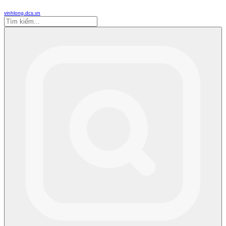
vinhlong.dcs.vn