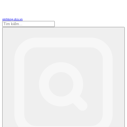
vinhlong.dcs.vn