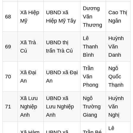
Dương
Xã Hiệp
UBND xã
Cao Thị
68
Văn
Mỹ
Hiệp Mỹ Tây
Ngân
Thương
Lê
Huỳnh
Xã Trà
UBND thị
69
Thanh
Văn
Cú
trấn Trà Cú
Bình
Danh
Trần
Ngô
Xã Đại
UBND xã Đại
70
Văn
Quốc
An
An
Phong
Thạnh
Xã Lưu
UBND xã
Ngô
Huỳnh
71
Nghiệp
Lưu Nghiệp
Trường
Văn
Anh
Anh
Giang
Nghị
Lê
Xã Hàm
UBND xã
Trần Bé