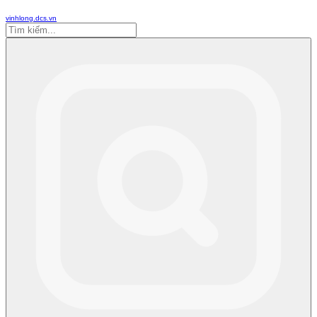
vinhlong.dcs.vn