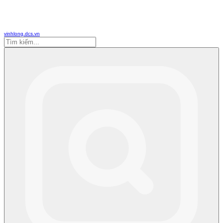
vinhlong.dcs.vn