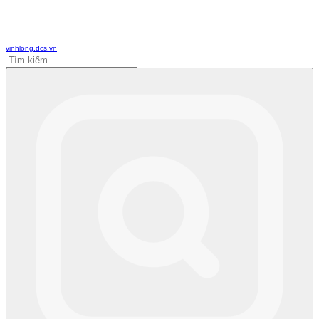
vinhlong.dcs.vn