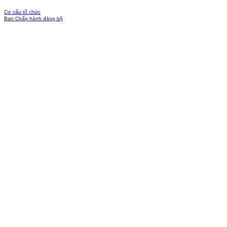
Cơ cấu tổ chức
Ban Chấp hành đảng bộ