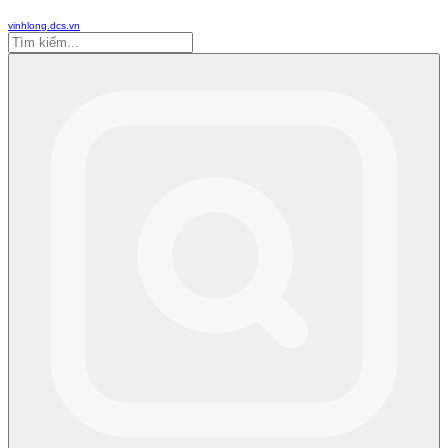
vinhlong.dcs.vn