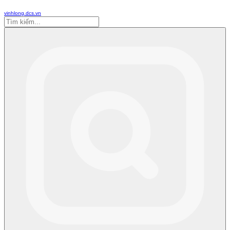
vinhlong.dcs.vn