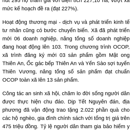
hút 295 hộ tham gia với diện tích 227,10 ha, vượt xa
mức kế hoạch đề ra (đạt 227%).
Hoạt động thương mại - dịch vụ và phát triển kinh tế
tư nhân cũng có bước chuyển biến. Xã đã phát triển
mới 06 doanh nghiệp, nâng tổng số doanh nghiệp
đang hoạt động lên 103. Trong chương trình OCOP,
xã trình đăng ký mới 03 sản phẩm gồm Mật ong
Thiên An, Ốc gác bếp Thiên An và Yến Sào sợi tuyển
Thiên Vương, nâng tổng số sản phẩm đạt chuẩn
OCOP toàn xã lên 13 sản phẩm.
Công tác an sinh xã hội, chăm lo đời sống người dân
được thực hiện chu đáo. Dịp Tết Nguyên đán, địa
phương đã vận động trao tặng 2.022 phần quà cho
các hộ nghèo, gia đình chính sách với tổng trị giá trên
475 triệu đồng. Tỷ lệ người dân tham gia bảo hiểm y