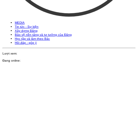
MEDIA
Tin tức - Sự kiện
Xây dựng Đảng
Bảo vệ nền tảng và tư tưởng của Đảng
Học tập và làm theo Bác
Hỏi đáp - góp ý
Lượt xem:
Đang online: