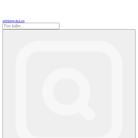
vinhlong.dcs.vn