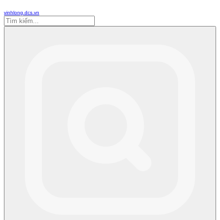
vinhlong.dcs.vn