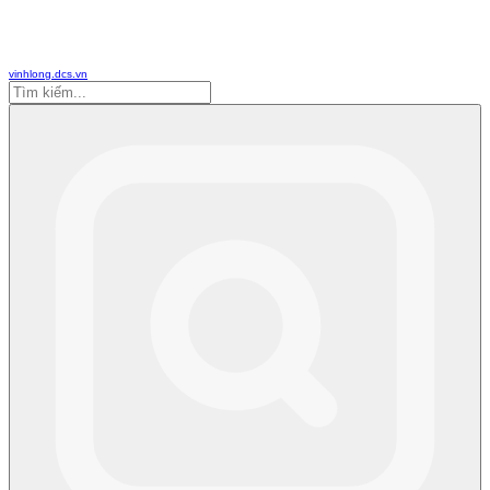
vinhlong.dcs.vn