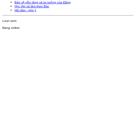
Bảo vệ nền tảng và tư tưởng của Đảng
Học tập và làm theo Bác
Hỏi đáp - góp ý
Lượt xem:
Đang online: