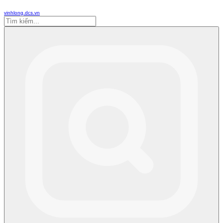
vinhlong.dcs.vn