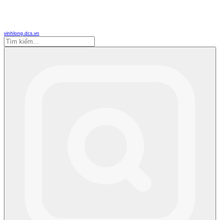
vinhlong.dcs.vn