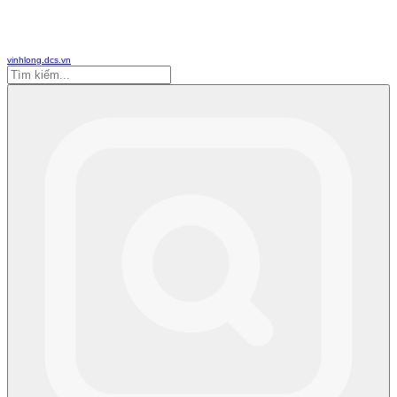
vinhlong.dcs.vn