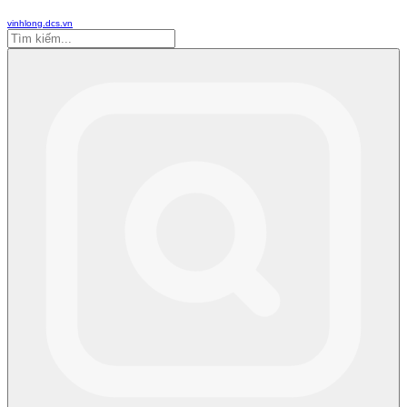
vinhlong.dcs.vn