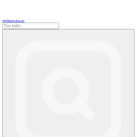
vinhlong.dcs.vn