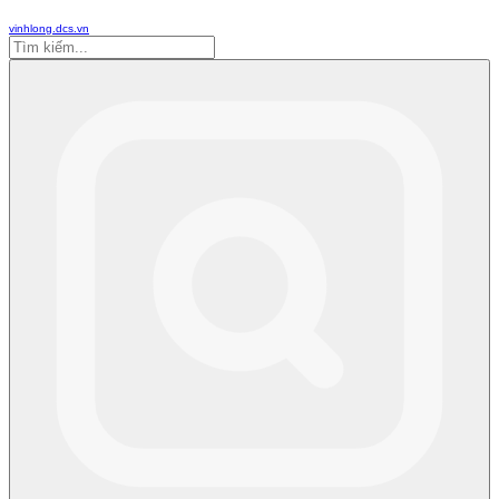
vinhlong.dcs.vn