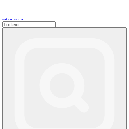
vinhlong.dcs.vn