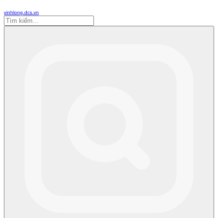
vinhlong.dcs.vn