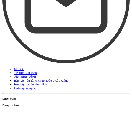
MEDIA
Tin tức - Sự kiện
Xây dựng Đảng
Bảo vệ nền tảng và tư tưởng của Đảng
Học tập và làm theo Bác
Hỏi đáp - góp ý
Lượt xem:
Đang online: