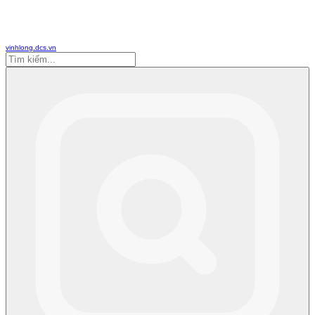
vinhlong.dcs.vn