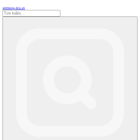
vinhlong.dcs.vn