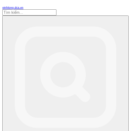
vinhlong.dcs.vn