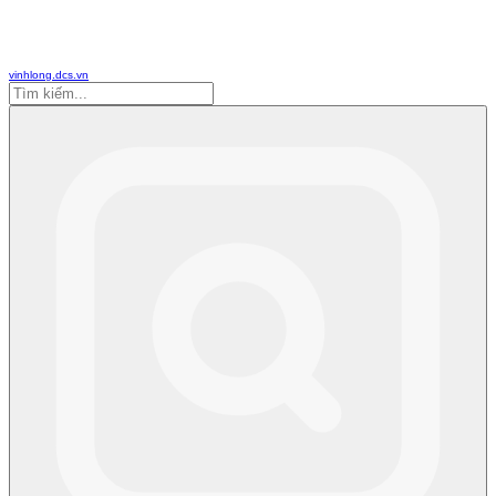
vinhlong.dcs.vn