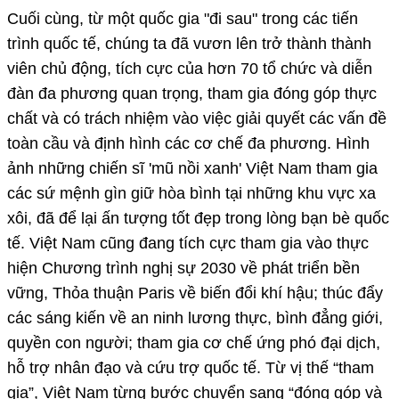
Cuối cùng, từ một quốc gia "đi sau" trong các tiến
trình quốc tế, chúng ta đã vươn lên trở thành thành
viên chủ động, tích cực của hơn 70 tổ chức và diễn
đàn đa phương quan trọng, tham gia đóng góp thực
chất và có trách nhiệm vào việc giải quyết các vấn đề
toàn cầu và định hình các cơ chế đa phương. Hình
ảnh những chiến sĩ 'mũ nồi xanh' Việt Nam tham gia
các sứ mệnh gìn giữ hòa bình tại những khu vực xa
xôi, đã để lại ấn tượng tốt đẹp trong lòng bạn bè quốc
tế. Việt Nam cũng đang tích cực tham gia vào thực
hiện Chương trình nghị sự 2030 về phát triển bền
vững, Thỏa thuận Paris về biến đổi khí hậu; thúc đẩy
các sáng kiến về an ninh lương thực, bình đẳng giới,
quyền con người; tham gia cơ chế ứng phó đại dịch,
hỗ trợ nhân đạo và cứu trợ quốc tế. Từ vị thế “tham
gia”, Việt Nam từng bước chuyển sang “đóng góp và