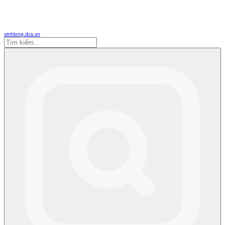
vinhlong.dcs.vn