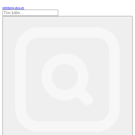
vinhlong.dcs.vn