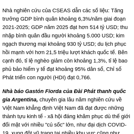
Nhà nghiên cứu của CSEAS dẫn các số liệu: Tăng
trưởng GDP bình quân khoảng 6,3%/năm giai đoạn
2021-2025; GDP năm 2025 đạt hơn 514 tỷ USD; thu
nhập bình quân đầu người khoảng 5.000 USD; kim
ngạch thương mại khoảng 930 tỷ USD; du lịch phục
hồi mạnh với hơn 21,5 triệu lượt khách quốc tế. Bên
cạnh đó, tỉ lệ nghèo giảm còn khoảng 1,3%, tỉ lệ bao
phủ bảo hiểm y tế đạt khoảng 95% dân số, Chỉ số
Phát triển con người (HDI) đạt 0,766.
Nhà báo Gastón Fiorda của Đài Phát thanh quốc
gia Argentina,
chuyên gia lâu năm nghiên cứu về
Việt Nam khẳng định Việt Nam đã đạt được những
thành tựu kinh tế - xã hội đáng khâm phục dù thế giới
đối mặt với nhiều "cú sốc" lớn, như đại dịch COVID-
19, xung đột vũ trang tại nhiều khu vực cũng như