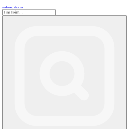
vinhlong.dcs.vn