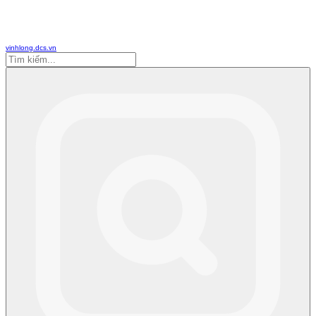
vinhlong.dcs.vn