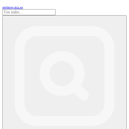
vinhlong.dcs.vn