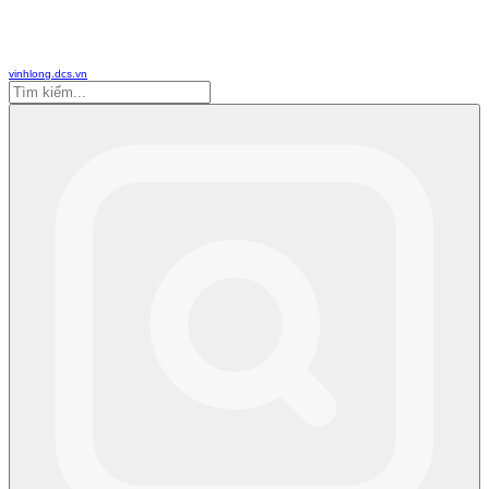
vinhlong.dcs.vn