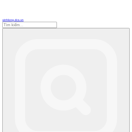
vinhlong.dcs.vn