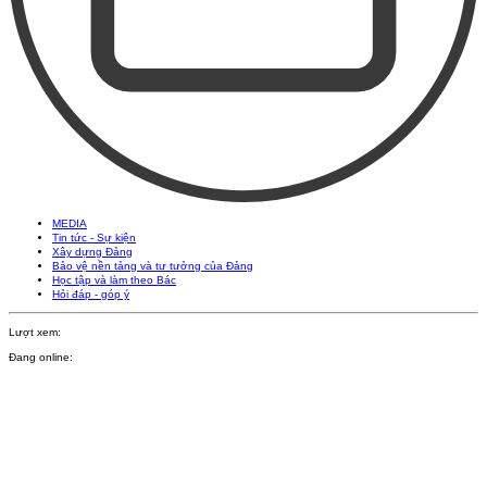
MEDIA
Tin tức - Sự kiện
Xây dựng Đảng
Bảo vệ nền tảng và tư tưởng của Đảng
Học tập và làm theo Bác
Hỏi đáp - góp ý
Lượt xem:
Đang online: