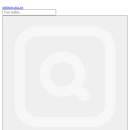
vinhlong.dcs.vn