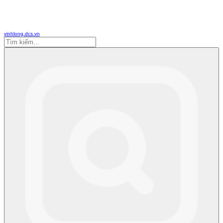
vinhlong.dcs.vn