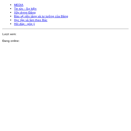
MEDIA
Tin tức - Sự kiện
Xây dựng Đảng
Bảo vệ nền tảng và tư tưởng của Đảng
Học tập và làm theo Bác
Hỏi đáp - góp ý
Lượt xem:
Đang online: