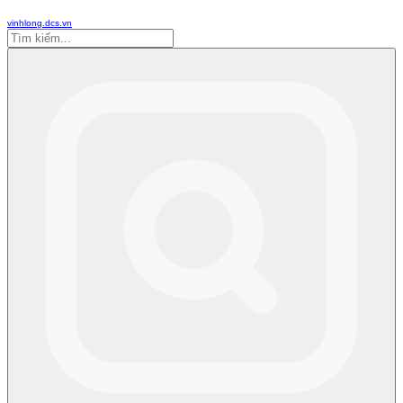
vinhlong.dcs.vn