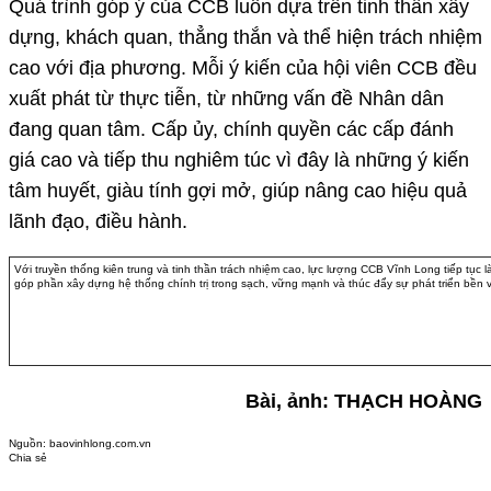
Quá trình góp ý của CCB luôn dựa trên tinh thần xây
dựng, khách quan, thẳng thắn và thể hiện trách nhiệm
cao với địa phương. Mỗi ý kiến của hội viên CCB đều
xuất phát từ thực tiễn, từ những vấn đề Nhân dân
đang quan tâm. Cấp ủy, chính quyền các cấp đánh
giá cao và tiếp thu nghiêm túc vì đây là những ý kiến
tâm huyết, giàu tính gợi mở, giúp nâng cao hiệu quả
lãnh đạo, điều hành.
Với truyền thống kiên trung và tinh thần trách nhiệm cao, lực lượng CCB Vĩnh Long tiếp tục
góp phần xây dựng hệ thống chính trị trong sạch, vững mạnh và thúc đẩy sự phát triển bền 
Bài, ảnh: THẠCH HOÀNG
Nguồn:
baovinhlong.com.vn
Chia sẻ