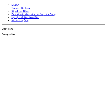
MEDIA
Tin tức - Sự kiện
Xây dựng Đảng
Bảo vệ nền tảng và tư tưởng của Đảng
Học tập và làm theo Bác
Hỏi đáp - góp ý
Lượt xem:
Đang online: