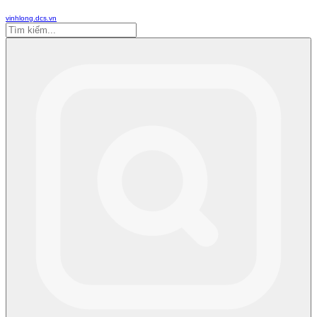
vinhlong.dcs.vn