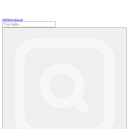
vinhlong.dcs.vn