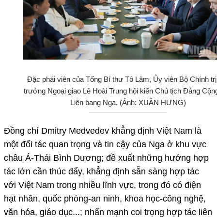
Đặc phái viên của Tổng Bí thư Tô Lâm, Ủy viên Bộ Chính trị
trưởng Ngoại giao Lê Hoài Trung hội kiến Chủ tịch Đảng Cộn
Liên bang Nga. (Ảnh: XUÂN HƯNG)
Đồng chí Dmitry Medvedev khẳng định Việt Nam là
một đối tác quan trọng và tin cậy của Nga ở khu vực
châu Á-Thái Bình Dương; đề xuất những hướng hợp
tác lớn cần thúc đẩy, khẳng định sẵn sàng hợp tác
với Việt Nam trong nhiều lĩnh vực, trong đó có điện
hạt nhân, quốc phòng-an ninh, khoa học-công nghệ,
văn hóa, giáo dục...; nhấn mạnh coi trọng hợp tác liên