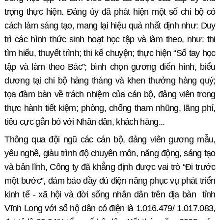
trọng thực hiện. Đảng ủy đã phát hiện một số chi bộ có
cách làm sáng tạo, mang lại hiệu quả nhất định như: Duy
trì các hình thức sinh hoạt học tập và làm theo, như: thi
tìm hiểu, thuyết trình; thi kể chuyện; thực hiện “Sổ tay học
tập và làm theo Bác”; bình chọn gương điển hình, biểu
dương tại chi bộ hàng tháng và khen thưởng hàng quý;
tọa đàm bàn về trách nhiệm của cán bộ, đảng viên trong
thực hành tiết kiệm; phòng, chống tham nhũng, lãng phí,
tiêu cực gắn bó với Nhân dân, khách hàng...
Thông qua đội ngũ các cán bộ, đảng viên gương mẫu,
yêu nghề, giàu trình độ chuyên môn, năng động, sáng tạo
và bản lĩnh, Công ty đã khẳng định được vai trò “Đi trước
một bước”, đảm bảo đầy đủ điện năng phục vụ phát triển
kinh tế - xã hội và đời sống nhân dân trên địa bàn
tỉnh
Vĩnh Long với số hộ dân có điện là 1.016.479/ 1.017.083,