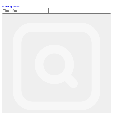
vinhlong.dcs.vn