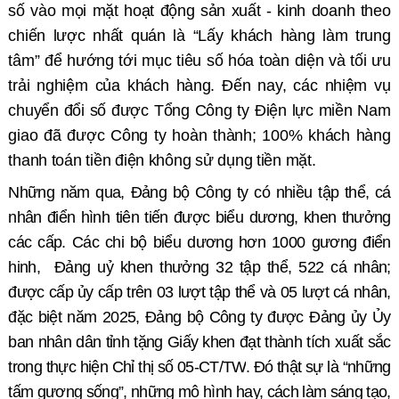
số vào mọi mặt hoạt động sản xuất - kinh doanh theo
chiến lược nhất quán là “Lấy khách hàng làm trung
tâm” để hướng tới mục tiêu số hóa toàn diện và tối ưu
trải nghiệm của khách hàng.
Đến nay, các nhiệm vụ
chuyển đổi số được Tổng Công ty Điện lực miền Nam
giao đã được Công ty hoàn thành; 100% khách hàng
thanh toán tiền điện không sử dụng tiền mặt.
Những năm qua, Đảng bộ Công ty có nhiều tập thể, cá
nhân điển hình tiên
tiến được biểu dương, khen thưởng
các cấp. Các chi bộ biểu dương hơn 1000 gương điển
hinh,
Đảng uỷ khen thưởng 32 tập thể, 522 cá nhân;
được cấp ủy cấp trên 03 lượt tập thể và 05 lượt cá nhân,
đặc biệt năm 2025,
Đảng bộ Công ty được Đảng ủy Ủy
ban nhân dân tỉnh tặng Giấy khen đạt thành tích xuất sắc
trong thực hiện Chỉ thị số 05-CT/TW
.
Đó thật sự là
“
những
tấm gương sống”, những mô hình hay, cách làm sáng tạo,