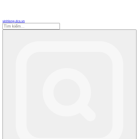
vinhlong.dcs.vn