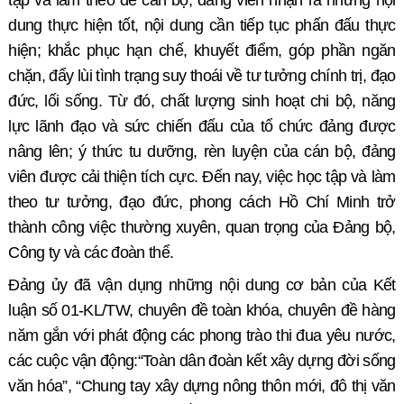
tập và làm theo để cán bộ, đảng viên nhận ra những nội
dung thực hiện tốt, nội dung cần tiếp tục phấn đấu thực
hiện; khắc phục hạn chế, khuyết điểm, góp phần ngăn
chặn, đẩy lùi tình trạng suy thoái về tư tưởng chính trị, đạo
đức, lối sống. Từ đó, chất lượng sinh hoạt chi bộ, năng
lực lãnh đạo và sức chiến đấu của tổ chức đảng được
nâng lên; ý thức tu dưỡng, rèn luyện của cán bộ, đảng
viên được cải thiện tích cực. Đến nay, việc học tập và làm
theo tư tưởng, đạo đức, phong cách Hồ Chí Minh trở
thành công việc thường xuyên, quan trọng của Đảng bộ,
Công ty và các đoàn thể.
Đảng ủy đã vận dụng những nội dung cơ bản của Kết
luận số 01-KL/TW, chuyên đề toàn khóa, chuyên đề hàng
năm gắn với phát động các phong trào thi đua yêu nước,
các cuộc vận động:“Toàn dân đoàn kết xây dựng đời sống
văn hóa”, “Chung tay xây dựng nông thôn mới, đô thị văn