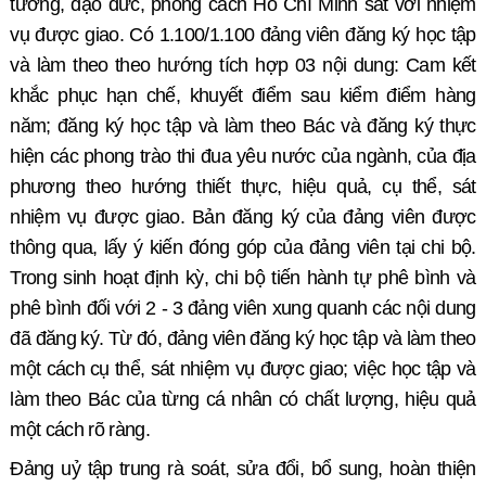
tưởng, đạo đức, phong cách Hồ Chí Minh sát với nhiệm
vụ được giao
. Có 1.100
/
1.100
đảng viên đăng ký học tập
và làm theo
theo hướng tích hợp 03 nội dung: Cam kết
khắc phục hạn chế, khuyết điểm sau kiểm điểm hàng
năm; đăng ký học tập và làm theo
Bác
và đăng ký
thực
hiện các
phong trào t
hi đua yêu nước của ngành, của địa
phương
theo hướng thiết thực, hiệu quả, cụ thể, sát
nhiệm vụ được giao. Bản đăng ký của đảng viên được
thông qua, lấy ý kiến đóng góp của đảng viên tại chi bộ.
Trong sinh hoạt định kỳ, chi bộ tiến hành tự phê bình và
phê bình đối với 2 - 3 đảng viên xung quanh các nội dung
đã đăng ký. Từ đó, đảng viên đăng ký học tập và làm theo
một cách cụ thể, sát nhiệm vụ được giao; việc học tập và
làm theo Bác của từng cá nhân có chất lượng, hiệu quả
một cách rõ ràng.
Đảng uỷ tập trung rà soát, sửa đổi, bổ sung, hoàn thiện