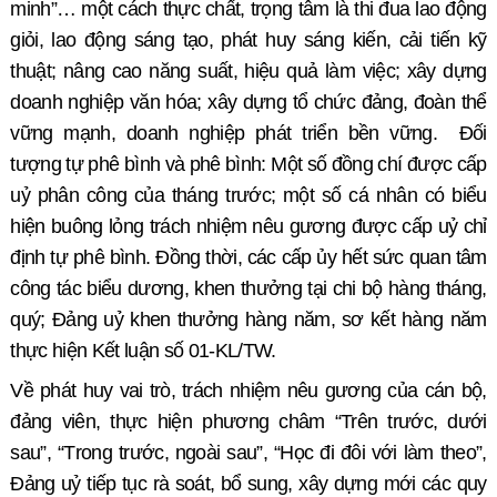
minh”… một cách thực chất, trọng tâm là thi đua lao động
giỏi, lao động sáng tạo, phát huy sáng kiến, cải tiến kỹ
thuật; nâng cao năng suất, hiệu quả làm việc; xây dựng
doanh nghiệp văn hóa; xây dựng tổ chức đảng, đoàn thể
vững mạnh, doanh nghiệp phát triển bền vững.
Đối
tượng tự phê bình và phê bình: Một số đồng chí được cấp
uỷ phân công của tháng trước; một số cá nhân có biểu
hiện buông lỏng trách nhiệm nêu gương được cấp uỷ chỉ
định tự phê bình. Đồng thời, các cấp ủy hết sức quan tâm
công tác biểu dương, khen thưởng tại chi bộ hàng tháng,
quý; Đảng uỷ khen thưởng hàng năm, sơ kết hàng năm
thực hiện Kết luận số 01-KL/TW.
Về phát huy vai trò, trách nhiệm nêu gương của cán bộ,
đảng viên, t
hực hiện phương châm “Trên trước, dưới
sau”, “
T
rong trước, ngoài sau”
,
“
Học đi đôi với làm theo
”
,
Đảng uỷ tiếp tục rà soát, bổ sung, xây dựng mới các quy