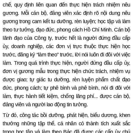
chế, quy định liên quan đến thực hiện trách nhiệm nêu
gương. Mỗi cán bộ, đảng viên xác định rõ nội dung nêu
gương trong cam kết tu dưỡng, rèn luyện; học tập và làm
theo tư tưởng, đạo đức, phong cách Hồ Chí Minh.
C
án bộ
lãnh đạo của
Công ty
, trước hết là người đứng đầu cấp
ủy,
doanh nghiệp, các
đơn vị
trực thuộc
thực hiện học
trước, đăng ký “làm theo” trước
, lời nói luôn đi đôi với việc
làm
. Trong quá trình thực hiện, người đứng đầu cấp ủy,
đơn vị gương mẫu trong thực hiện chức trách, nhiệm vụ
được giao
;
tự giác tu dưỡng, rèn luyện phẩm chất đạo
đức, phong cách; tự phê bình và phê bình,
nói đi đôi với
làm,
thực hành tiết kiệm, chống lãng phí... được
cán bộ,
đảng viên và người lao động
tin tưởng
.
Từ đó, công tác bồi dưỡng, phát hiện, biểu dương, khen
thưởng những tập thể, cá nhân có thành tích xuất sắc
trong học tập và làm theo Bác đã được các cấp ủy chú