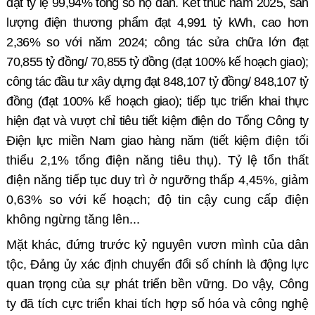
đạt tỷ lệ 99,94% tổng số hộ dân. Kết thúc năm 2025, sản
lượng điện thương phẩm đạt 4,991 tỷ kWh, cao hơn
2,36% so với năm 2024; công tác sửa chữa lớn đạt
70,855 tỷ đồng/ 70,855 tỷ đồng (đạt 100% kế hoạch giao);
công tác đầu tư xây dựng đạt 848,107 tỷ đồng/ 848,107 tỷ
đồng (đạt 100% kế hoạch giao); tiếp tục triển khai thực
hiện đạt và vượt chỉ tiêu tiết kiệm điện do Tổng Công ty
Điện lực miền Nam giao hàng năm (tiết kiệm
điện tối
thiểu 2,1% tổng điện năng
tiêu thụ).
Tỷ lệ tổn thất
điện năng tiếp tục duy trì ở ngưỡng thấp
4,45%,
giảm
0,63% so với kế hoạch; độ tin cậy cung cấp điện
không ngừng tăng lên...
Mặt khác, đứng trước kỷ nguyên vươn mình của dân
tộc, Đảng ủy xác định chuyển đổi số chính là động lực
quan trọng của sự phát triển bền vững. Do vậy, Công
ty đã tích cực triển khai tích hợp số hóa và công nghệ