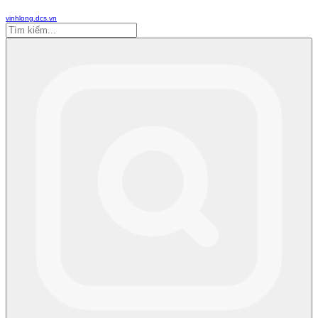
vinhlong.dcs.vn