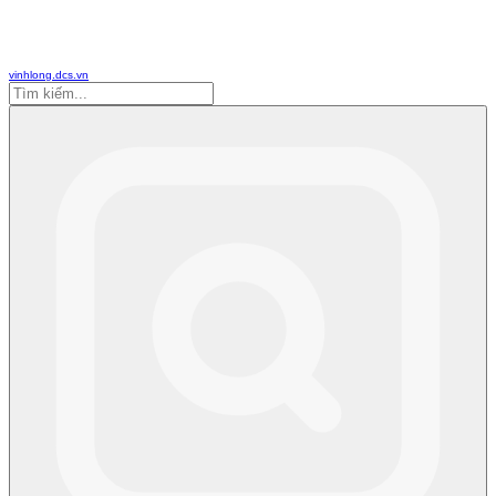
vinhlong.dcs.vn