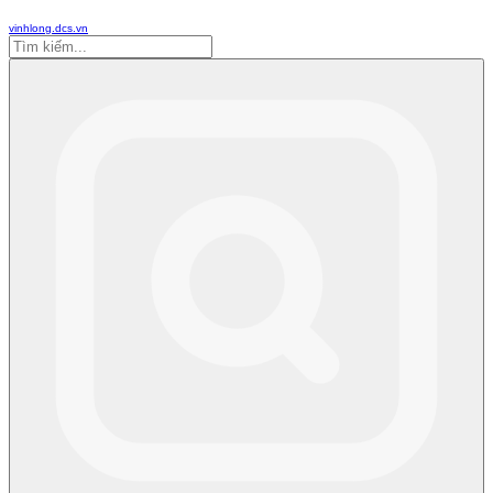
vinhlong.dcs.vn