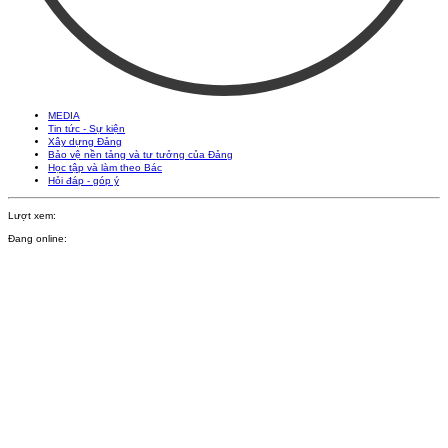
MEDIA
Tin tức - Sự kiện
Xây dựng Đảng
Bảo vệ nền tảng và tư tưởng của Đảng
Học tập và làm theo Bác
Hỏi đáp - góp ý
Lượt xem:
Đang online: