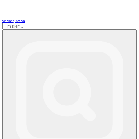
vinhlong.dcs.vn