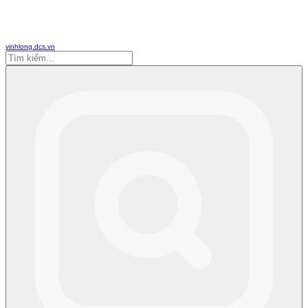
vinhlong.dcs.vn