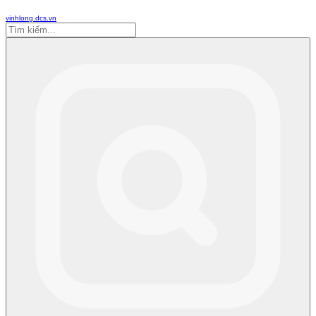
vinhlong.dcs.vn