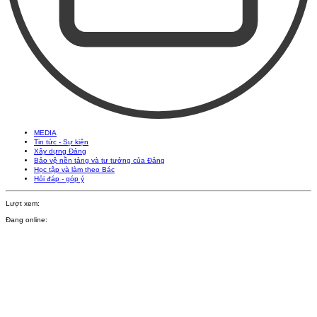
MEDIA
Tin tức - Sự kiện
Xây dựng Đảng
Bảo vệ nền tảng và tư tưởng của Đảng
Học tập và làm theo Bác
Hỏi đáp - góp ý
Lượt xem:
Đang online: