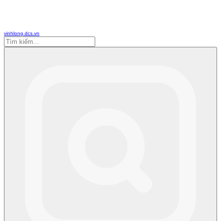
vinhlong.dcs.vn