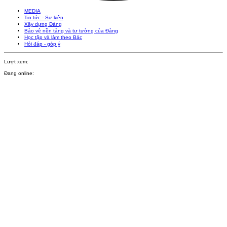
MEDIA
Tin tức - Sự kiện
Xây dựng Đảng
Bảo vệ nền tảng và tư tưởng của Đảng
Học tập và làm theo Bác
Hỏi đáp - góp ý
Lượt xem:
Đang online: