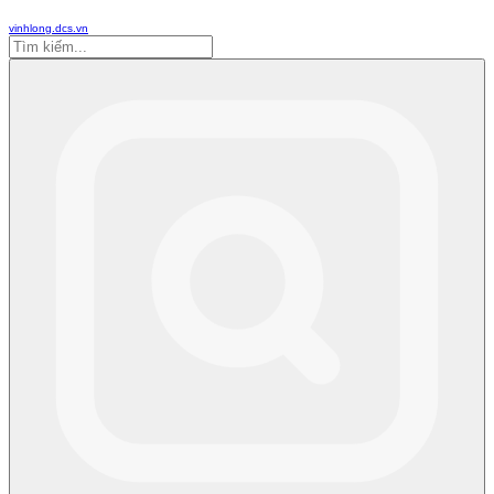
vinhlong.dcs.vn