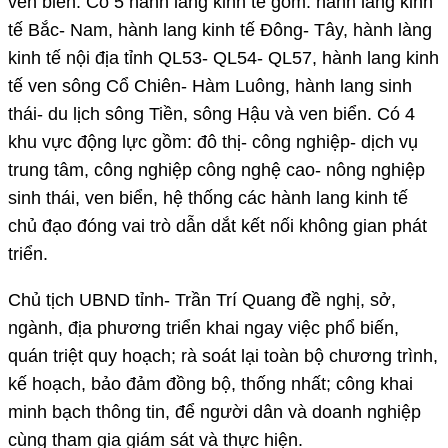
ven biển. Có 5 hành lang kinh tế gồm: hành lang kinh
tế Bắc- Nam, hành lang kinh tế Đông- Tây, hành làng
kinh tế nội địa tỉnh QL53- QL54- QL57, hành lang kinh
tế ven sông Cổ Chiên- Hàm Luông, hành lang sinh
thái- du lịch sông Tiền, sông Hậu và ven biển. Có 4
khu vực động lực gồm: đô thị- công nghiệp- dịch vụ
trung tâm, công nghiệp công nghệ cao- nông nghiệp
sinh thái, ven biển, hệ thống các hành lang kinh tế
chủ đạo đóng vai trò dẫn dắt kết nối không gian phát
triển.
Chủ tịch UBND tỉnh- Trần Trí Quang đề nghị, sở,
ngành, địa phương triển khai ngay việc phổ biến,
quán triệt quy hoạch; rà soát lại toàn bộ chương trình,
kế hoạch, bảo đảm đồng bộ, thống nhất; công khai
minh bạch thông tin, để người dân và doanh nghiệp
cùng tham gia giám sát và thực hiện.