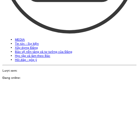
MEDIA
Tin tức - Sự kiện
Xây dựng Đảng
Bảo vệ nền tảng và tư tưởng của Đảng
Học tập và làm theo Bác
Hỏi đáp - góp ý
Lượt xem:
Đang online: