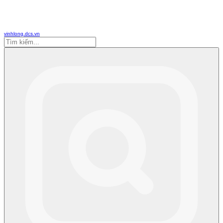
vinhlong.dcs.vn