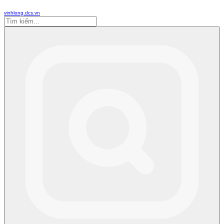
vinhlong.dcs.vn