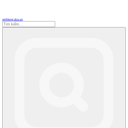
vinhlong.dcs.vn