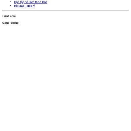
Học tập và làm theo Bác
Hỏi đáp - góp ý
Lượt xem:
Đang online: