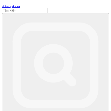
vinhlong.dcs.vn