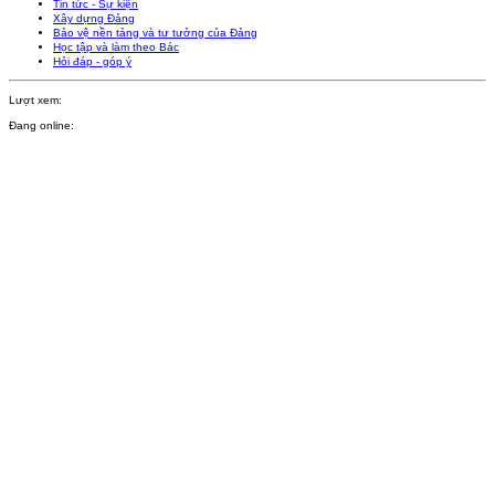
Tin tức - Sự kiện
Xây dựng Đảng
Bảo vệ nền tảng và tư tưởng của Đảng
Học tập và làm theo Bác
Hỏi đáp - góp ý
Lượt xem:
Đang online: