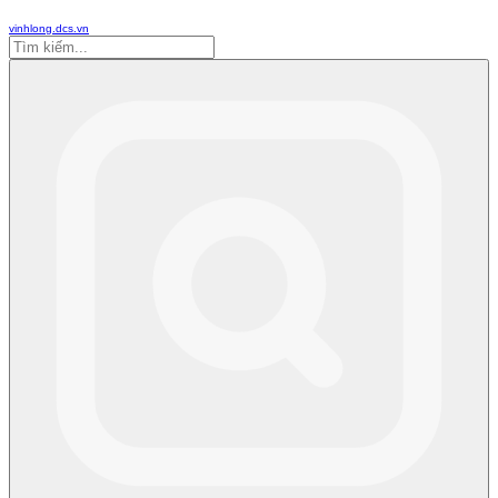
vinhlong.dcs.vn