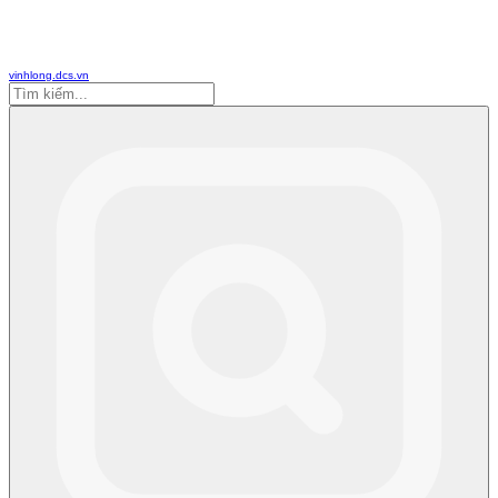
vinhlong.dcs.vn