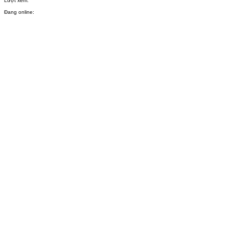
Lượt xem:
Đang online: