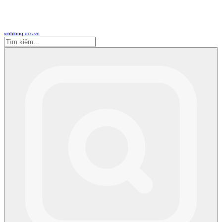
vinhlong.dcs.vn