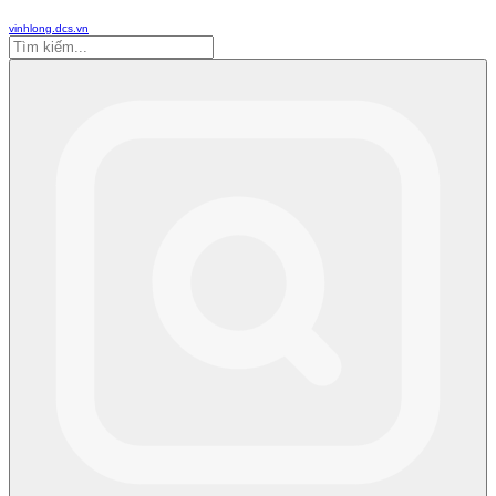
vinhlong.dcs.vn