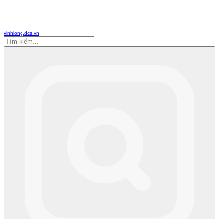
vinhlong.dcs.vn