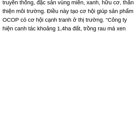
truyền thống, đặc sản vùng miền, xanh, hữu cơ, thân
thiện môi trường. Điều này tạo cơ hội giúp sản phẩm
OCOP có cơ hội cạnh tranh ở thị trường. “Công ty
hiện canh tác khoảng 1,4ha đất, trồng rau má xen
canh các loại rau thảo dược. Mô hình vừa tận dụng
được đất vườn sẵn có, vừa đảm bảo nguồn nguyên
liệu sạch, ổn định cho sản xuất. Năm 2025, công ty
vinh dự có 3 sản phẩm đạt chứng nhận OCOP 4 sao
là bột rau má Hoàng Gia, bột cần tây Hoàng Gia và
tắc, gừng, mật ong”- anh Chinh chia sẻ.
Nỗ lực nâng tầm
Sau hơn 7 năm thực hiện Chương trình OCOP, tỉnh
đã đạt được nhiều kết quả tích cực. Ông Võ Tiến Sĩ-
Phó Giám đốc Sở Nông nghiệp và Môi trường cho
rằng: Nhiều chủ thể OCOP đã đa dạng hóa sản