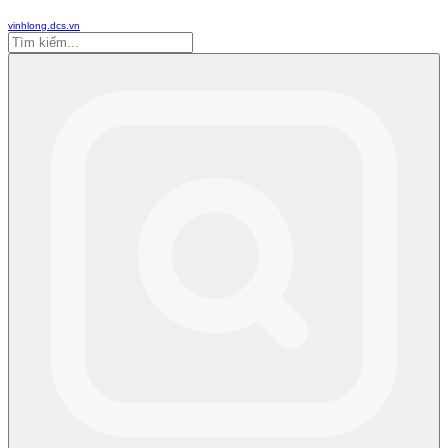
vinhlong.dcs.vn