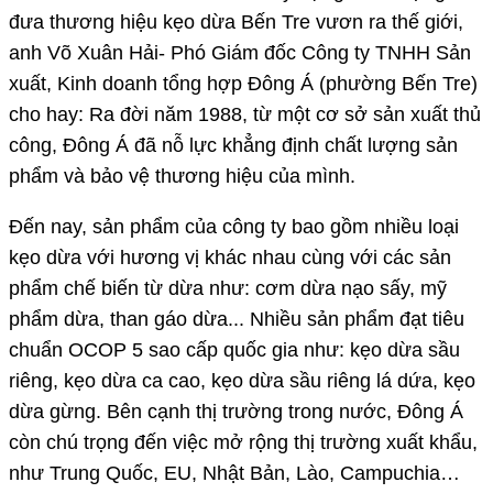
đưa thương hiệu kẹo dừa Bến Tre vươn ra thế giới,
anh Võ Xuân Hải- Phó Giám đốc Công ty TNHH Sản
xuất, Kinh doanh tổng hợp Đông Á (phường Bến Tre)
cho hay: Ra đời năm 1988, từ một cơ sở sản xuất thủ
công, Đông Á đã nỗ lực khẳng định chất lượng sản
phẩm và bảo vệ thương hiệu của mình.
Đến nay, sản phẩm của công ty bao gồm nhiều loại
kẹo dừa với hương vị khác nhau cùng với các sản
phẩm chế biến từ dừa như: cơm dừa nạo sấy, mỹ
phẩm dừa, than gáo dừa... Nhiều sản phẩm đạt tiêu
chuẩn OCOP 5 sao cấp quốc gia như: kẹo dừa sầu
riêng, kẹo dừa ca cao, kẹo dừa sầu riêng lá dứa, kẹo
dừa gừng. Bên cạnh thị trường trong nước, Đông Á
còn chú trọng đến việc mở rộng thị trường xuất khẩu,
như Trung Quốc, EU, Nhật Bản, Lào, Campuchia…