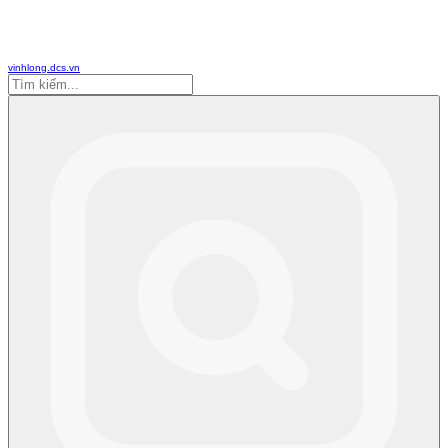
vinhlong.dcs.vn