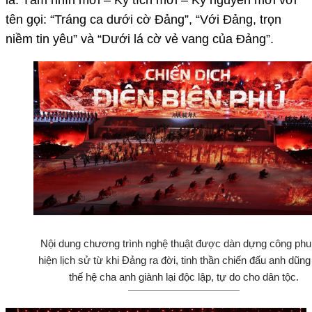
là: Tầm nhìn mới – Kỳ tích mới – Kỷ nguyên mới với
tên gọi: “Tráng ca dưới cờ Đảng”, “Với Đảng, trọn
niềm tin yêu” và “Dưới lá cờ vẻ vang của Đảng”.
Nội dung chương trình nghệ thuật được dàn dựng công phu,
hiện lịch sử từ khi Đảng ra đời, tinh thần chiến đấu anh dũng
thế hệ cha anh giành lại độc lập, tự do cho dân tộc.