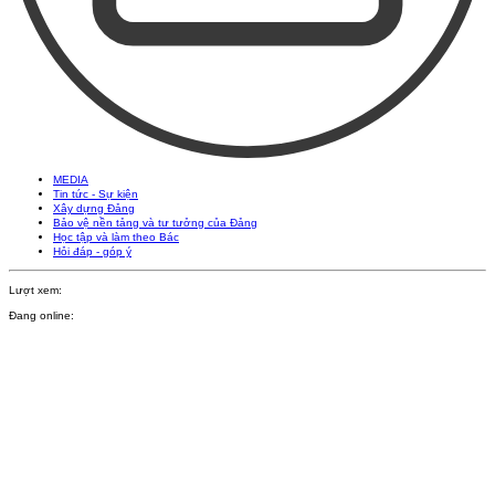
MEDIA
Tin tức - Sự kiện
Xây dựng Đảng
Bảo vệ nền tảng và tư tưởng của Đảng
Học tập và làm theo Bác
Hỏi đáp - góp ý
Lượt xem:
Đang online: