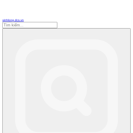
vinhlong.dcs.vn