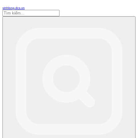
vinhlong.dcs.vn