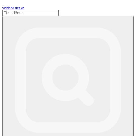
vinhlong.dcs.vn