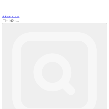
vinhlong.dcs.vn