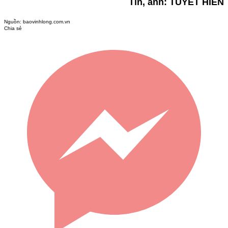
Tin, ảnh: TUYẾT HIỀN
Nguồn:
baovinhlong.com.vn
Chia sẻ