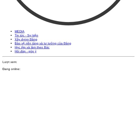
MEDIA
Tin tức - Sự kiện
Xây dựng Đảng
Bảo vệ nền tảng và tư tưởng của Đảng
Học tập và làm theo Bác
Hỏi đáp - góp ý
Lượt xem:
Đang online: