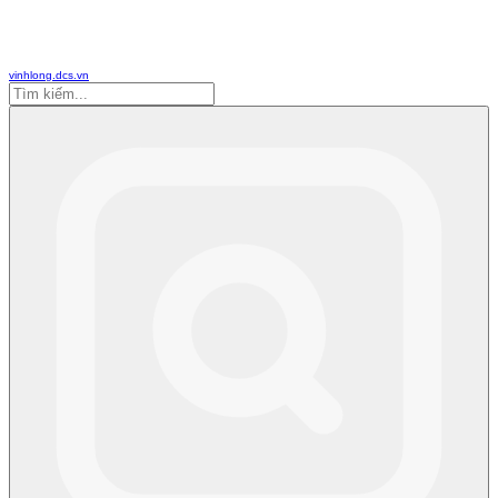
vinhlong.dcs.vn