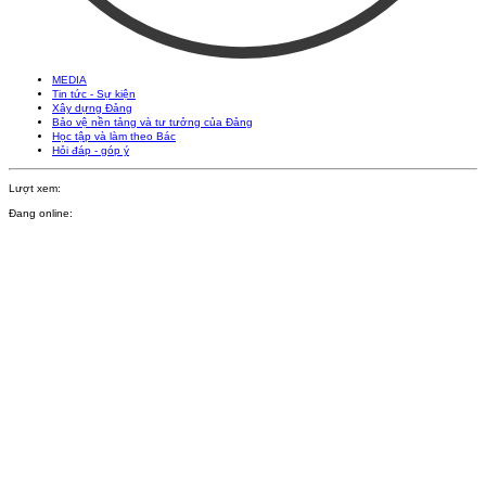
MEDIA
Tin tức - Sự kiện
Xây dựng Đảng
Bảo vệ nền tảng và tư tưởng của Đảng
Học tập và làm theo Bác
Hỏi đáp - góp ý
Lượt xem:
Đang online: