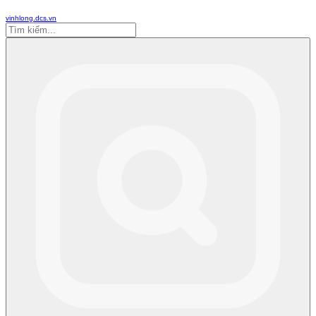
vinhlong.dcs.vn