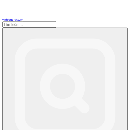
vinhlong.dcs.vn