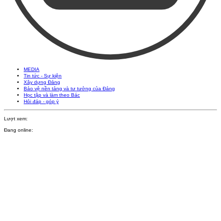
MEDIA
Tin tức - Sự kiện
Xây dựng Đảng
Bảo vệ nền tảng và tư tưởng của Đảng
Học tập và làm theo Bác
Hỏi đáp - góp ý
Lượt xem:
Đang online: