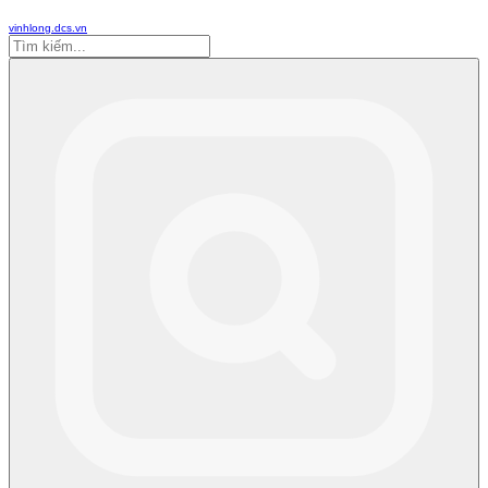
vinhlong.dcs.vn