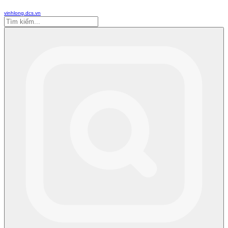
vinhlong.dcs.vn