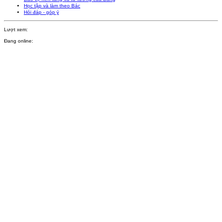
Học tập và làm theo Bác
Hỏi đáp - góp ý
Lượt xem:
Đang online: