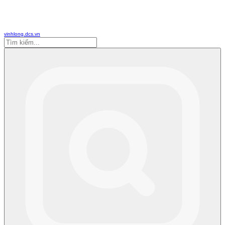
vinhlong.dcs.vn