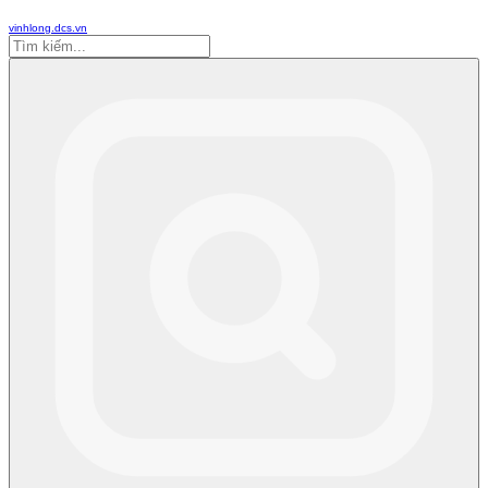
vinhlong.dcs.vn