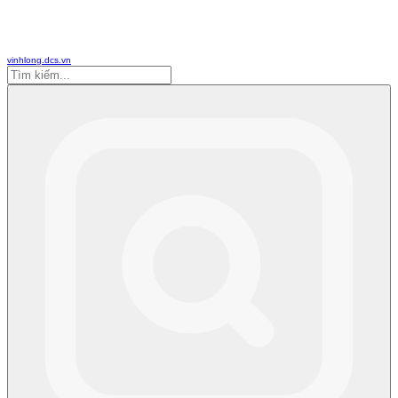
vinhlong.dcs.vn