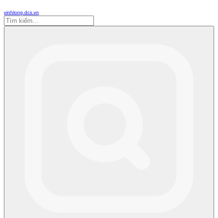
vinhlong.dcs.vn