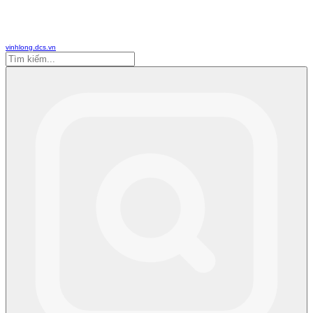
vinhlong.dcs.vn