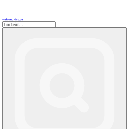
vinhlong.dcs.vn