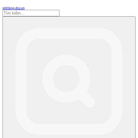
vinhlong.dcs.vn