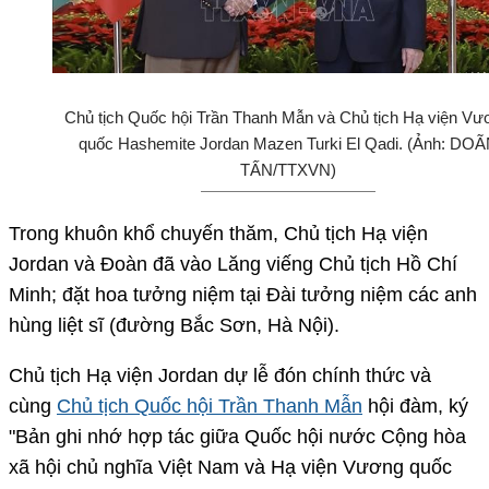
Chủ tịch Quốc hội Trần Thanh Mẫn và Chủ tịch Hạ viện Vư
quốc Hashemite Jordan Mazen Turki El Qadi. (Ảnh: DO
TẤN/TTXVN)
Trong khuôn khổ chuyến thăm, Chủ tịch Hạ viện
Jordan và Đoàn đã vào Lăng viếng Chủ tịch Hồ Chí
Minh; đặt hoa tưởng niệm tại Đài tưởng niệm các anh
hùng liệt sĩ (đường Bắc Sơn, Hà Nội).
Chủ tịch Hạ viện Jordan dự lễ đón chính thức và
cùng
Chủ tịch Quốc hội Trần Thanh Mẫn
hội đàm, ký
"Bản ghi nhớ hợp tác giữa Quốc hội nước Cộng hòa
xã hội chủ nghĩa Việt Nam và Hạ viện Vương quốc