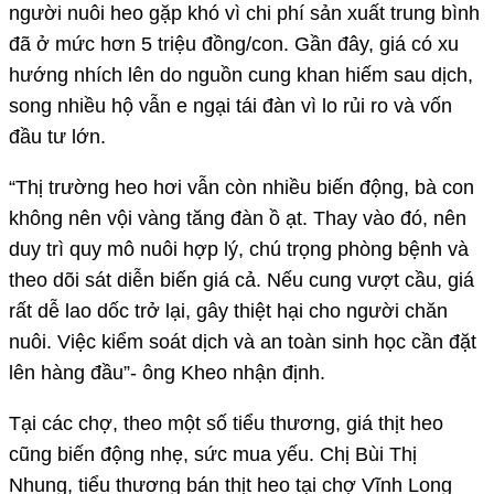
người nuôi heo gặp khó vì chi phí sản xuất trung bình
đã ở mức hơn 5 triệu đồng/con. Gần đây, giá có xu
hướng nhích lên do nguồn cung khan hiếm sau dịch,
song nhiều hộ vẫn e ngại tái đàn vì lo rủi ro và vốn
đầu tư lớn.
“Thị trường heo hơi vẫn còn nhiều biến động, bà con
không nên vội vàng tăng đàn ồ ạt. Thay vào đó, nên
duy trì quy mô nuôi hợp lý, chú trọng phòng bệnh và
theo dõi sát diễn biến giá cả. Nếu cung vượt cầu, giá
rất dễ lao dốc trở lại, gây thiệt hại cho người chăn
nuôi. Việc kiểm soát dịch và an toàn sinh học cần đặt
lên hàng đầu”- ông Kheo nhận định.
Tại các chợ, theo một số tiểu thương, giá thịt heo
cũng biến động nhẹ, sức mua yếu. Chị Bùi Thị
Nhung, tiểu thương bán thịt heo tại chợ Vĩnh Long