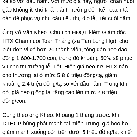
kể so với đầu năm. Với mức giá này, người chăn nuôi
gặp không ít khó khăn, ảnh hưởng đến kế hoạch tái
đàn để phục vụ nhu cầu tiêu thụ dịp lễ, Tết cuối năm.
Ông Võ Văn Kheo- Chủ tịch HĐQT kiêm Giám đốc
HTX Chăn nuôi Toàn Thắng (xã Tân Long Hội), cho
biết đơn vị có hơn 20 thành viên, tổng đàn heo dao
động 1.600-1.700 con, trong đó khoảng 50% sẽ phục
vụ cho thị trường lễ, Tết. Hiện giá heo hơi HTX bán
cho thương lái ở mức 5,8-6 triệu đồng/tạ, giảm
khoảng 2,4 triệu đồng/tạ so với đầu năm. Trong khi
đó, giá heo giống lại tăng cao lên mức 2,8 triệu
đồng/con.
Cũng theo ông Kheo, khoảng 1 tháng trước, khi
DTHCP bùng phát mạnh tại miền Trung, giá heo hơi
giảm mạnh xuống còn trên dưới 5 triệu đồng/tạ, khiến