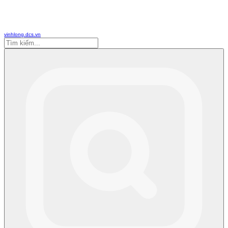
vinhlong.dcs.vn