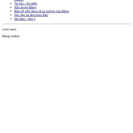
Tin tức - Sự kiện
Xây dựng Đảng
Bảo vệ nền tảng và tư tưởng của Đảng
Học tập và làm theo Bác
Hỏi đáp - góp ý
Lượt xem:
Đang online: