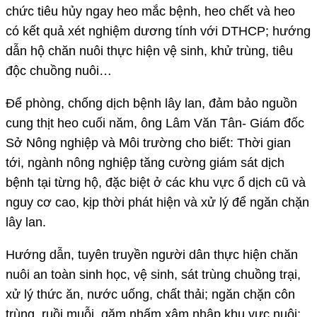
chức tiêu hủy ngay heo mắc bệnh, heo chết và heo
có kết quả xét nghiệm dương tính với DTHCP; hướng
dẫn hộ chăn nuôi thực hiện vệ sinh, khử trùng, tiêu
độc chuồng nuôi…
Để phòng, chống dịch bệnh lây lan, đảm bảo nguồn
cung thịt heo cuối năm, ông Lâm Văn Tân- Giám đốc
Sở Nông nghiệp và Môi trường cho biết: Thời gian
tới, ngành nông nghiệp tăng cường giám sát dịch
bệnh tại từng hộ, đặc biệt ở các khu vực ổ dịch cũ và
nguy cơ cao, kịp thời phát hiện và xử lý để ngăn chặn
lây lan.
Hướng dẫn, tuyên truyền người dân thực hiện chăn
nuôi an toàn sinh học, vệ sinh, sát trùng chuồng trại,
xử lý thức ăn, nước uống, chất thải; ngăn chặn côn
trùng, ruồi muỗi, gặm nhấm xâm nhập khu vực nuôi;