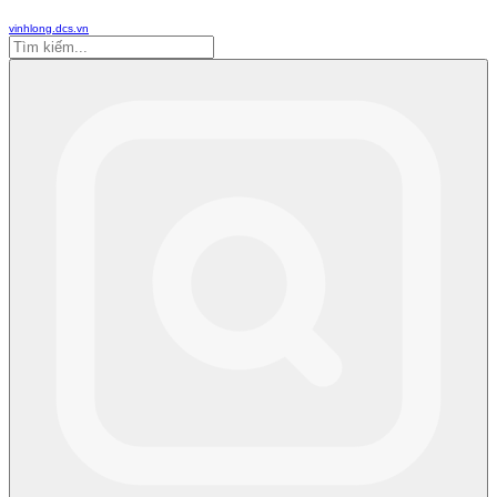
vinhlong.dcs.vn