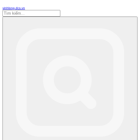
vinhlong.dcs.vn