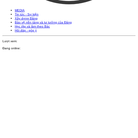
MEDIA
Tin tức - Sự kiện
Xây dựng Đảng
Bảo vệ nền tảng và tư tưởng của Đảng
Học tập và làm theo Bác
Hỏi đáp - góp ý
Lượt xem:
Đang online: