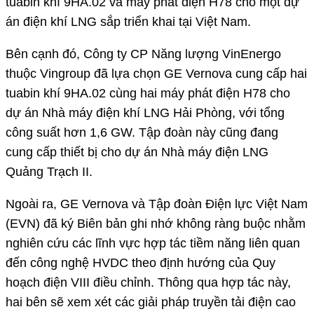
tuabin khí 9HA.02 và máy phát điện H78 cho một dự
án điện khí LNG sắp triển khai tại Việt Nam.
Bên cạnh đó, Công ty CP Năng lượng VinEnergo
thuộc Vingroup đã lựa chọn GE Vernova cung cấp hai
tuabin khí 9HA.02 cùng hai máy phát điện H78 cho
dự án Nhà máy điện khí LNG Hải Phòng, với tổng
công suất hơn 1,6 GW. Tập đoàn này cũng đang
cung cấp thiết bị cho dự án Nhà máy điện LNG
Quảng Trạch II.
Ngoài ra, GE Vernova và Tập đoàn Điện lực Việt Nam
(EVN) đã ký Biên bản ghi nhớ không ràng buộc nhằm
nghiên cứu các lĩnh vực hợp tác tiềm năng liên quan
đến công nghệ HVDC theo định hướng của Quy
hoạch điện VIII điều chỉnh. Thông qua hợp tác này,
hai bên sẽ xem xét các giải pháp truyền tải điện cao