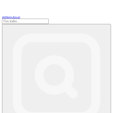
vinhlong.dcs.vn