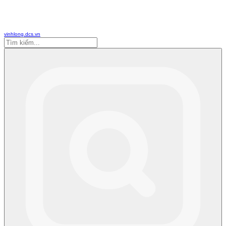
vinhlong.dcs.vn