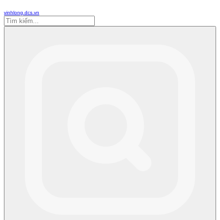
vinhlong.dcs.vn