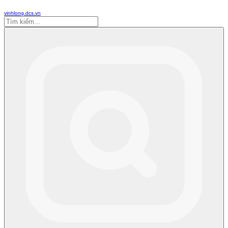
vinhlong.dcs.vn