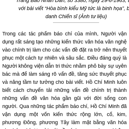
Trang Báo Nhân Dân, số 3380, ngày 29-6-1963, t
với bài viết “Hòa bình kiểu Mỹ tức là binh họa”, 
danh Chiến sĩ (Ảnh tư liệu)
Trong các tác phẩm báo chí của mình, Người vận
dụng rất sáng tạo những kiến thức văn hóa văn nghệ
vào chính trị làm cho các vấn đề đặt ra trở nên thuyết
phục một cách tự nhiên và sâu sắc. Điều đáng quý là
Người không viện dẫn tri thức nhằm phô bày sự uyên
bác mà để làm sáng rõ vấn đề, tăng sức thuyết phục
và nâng tầm tư tưởng cho bài viết. Hồ Chí Minh luôn
biết cách chuyển tải những vấn đề chính trị thành
những vấn đề văn hóa gần gũi với đời sống con
người. Qua những tác phẩm báo chí, Hồ Chí Minh đã
vận dụng một vốn kiến thức rộng lớn, cổ, kim,
phương Đông, phương Tây làm mặt bằng văn hóa