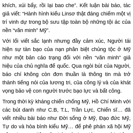
khích, xúi bẩy, rồi lại bao che”. Kết luận bài báo, tác
giả viết: “Hành hình kiểu Linsơ thật đáng chiếm một vị
trí vinh dự trong bộ sưu tập toàn bộ những tội ác của
nền “văn minh” Mỹ”.
Với lối viết sắc lạnh nhưng đầy cảm xúc, Người tái
hiện sự tàn bạo của nạn phân biệt chủng tộc ở Mỹ
như một bản cáo trạng đối với nền “văn minh” giả
hiệu của chủ nghĩa đế quốc. Qua ngòi bút của Người,
báo chí không còn đơn thuần là thông tin mà trở
thành tiếng nói của lương tri, của công lý và của khát
vọng bảo vệ con người trước bạo lực và bất công.
Trong thời kỳ kháng chiến chống Mỹ, Hồ Chí Minh với
các bút danh như C.B, T.L, Trần Lực, Chiến sĩ… đã
viết nhiều bài báo như Đời sống ở Mỹ, Đạo đức Mỹ,
Tự do và hòa bình kiểu Mỹ… để phê phán xã hội Mỹ