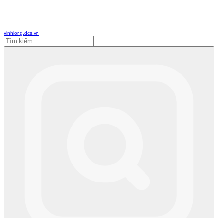
vinhlong.dcs.vn