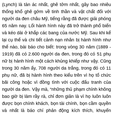
(Lynch) là tàn ác nhất, ghê tởm nhất, gây bao nhiêu
thống khổ ghê gớm về tinh thần và vật chất đối với
người da đen châu Mỹ, tiếng rằng đã được giải phóng
65 năm nay. Lối hành hình này đã trở thành phổ biến
và kéo dài ở khắp các bang của nước Mỹ. Sau khi kể
lại cụ thể và chi tiết cảnh nạn nhân bị hành hình như
thế nào, bài báo cho biết: trong vòng 30 năm (1889 -
1919) đã có 2.600 người da đen, trong đó có 51 phụ
nữ bị hành hình một cách khủng khiếp như vậy. Cũng
trong 30 năm ấy, 708 người da trắng, trong đó có 11
phụ nữ, đã bị hành hình theo kiểu trên vì họ tổ chức
bãi công hoặc vì đồng tình với cuộc đấu tranh của
người da đen. Vậy mà, “những thủ phạm chính không
bao giờ bị làm rầy rà, chỉ đơn giản là vì họ luôn luôn
được bọn chính khách, bọn tài chính, bọn cầm quyền
và nhất là báo chí phản động kích thích, khuyến