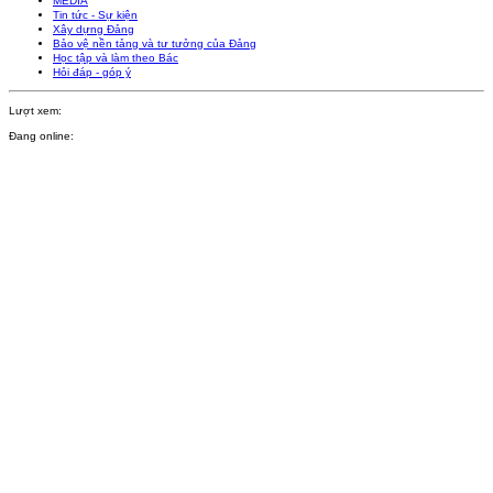
MEDIA
Tin tức - Sự kiện
Xây dựng Đảng
Bảo vệ nền tảng và tư tưởng của Đảng
Học tập và làm theo Bác
Hỏi đáp - góp ý
Lượt xem:
Đang online: