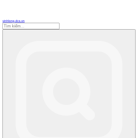
vinhlong.dcs.vn