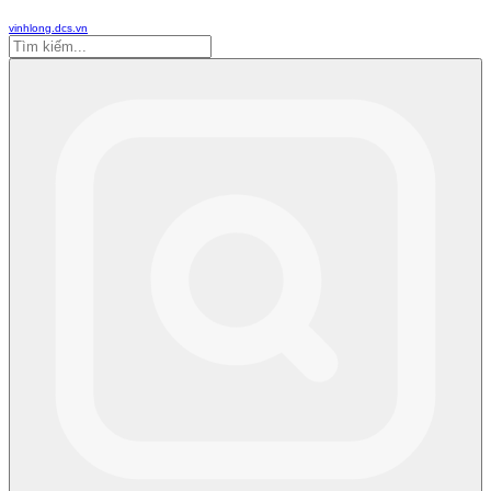
vinhlong.dcs.vn