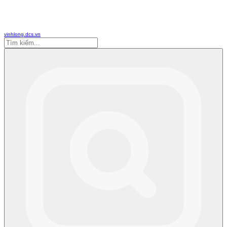
vinhlong.dcs.vn