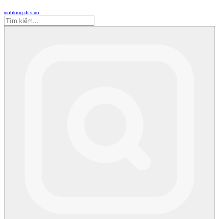
vinhlong.dcs.vn