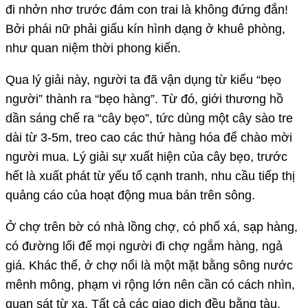
đi nhởn nhơ trước đám con trai là không đứng đắn!
Bởi phái nữ phải giấu kín hình dạng ở khuê phòng,
như quan niệm thời phong kiến.
Qua lý giải này, người ta đã vận dụng từ kiểu “bẹo
người” thành ra “bẹo hàng”. Từ đó, giới thương hồ
dần sáng chế ra “cây bẹo”, tức dùng một cây sào tre
dài từ 3-5m, treo cao các thứ hàng hóa để chào mời
người mua. Lý giải sự xuất hiện của cây bẹo, trước
hết là xuất phát từ yếu tố cạnh tranh, nhu cầu tiếp thị
quảng cáo của hoạt động mua bán trên sông.
Ở chợ trên bờ có nhà lồng chợ, có phố xá, sạp hàng,
có đường lối để mọi người đi chợ ngắm hàng, ngả
giá. Khác thế, ở chợ nổi là một mặt bằng sông nước
mênh mông, phạm vi rộng lớn nên cần có cách nhìn,
quan sát từ xa. Tất cả các giao dịch đều bằng tàu,