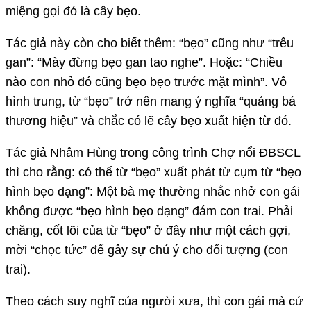
miệng gọi đó là cây bẹo.
Tác giả này còn cho biết thêm: “bẹo” cũng như “trêu
gan”: “Mày đừng bẹo gan tao nghe”. Hoặc: “Chiều
nào con nhỏ đó cũng bẹo bẹo trước mặt mình”. Vô
hình trung, từ “bẹo” trở nên mang ý nghĩa “quảng bá
thương hiệu” và chắc có lẽ cây bẹo xuất hiện từ đó.
Tác giả Nhâm Hùng trong công trình Chợ nổi ĐBSCL
thì cho rằng: có thể từ “bẹo” xuất phát từ cụm từ “bẹo
hình bẹo dạng”: Một bà mẹ thường nhắc nhở con gái
không được “bẹo hình bẹo dạng” đám con trai. Phải
chăng, cốt lõi của từ “bẹo” ở đây như một cách gợi,
mời “chọc tức” để gây sự chú ý cho đối tượng (con
trai).
Theo cách suy nghĩ của người xưa, thì con gái mà cứ