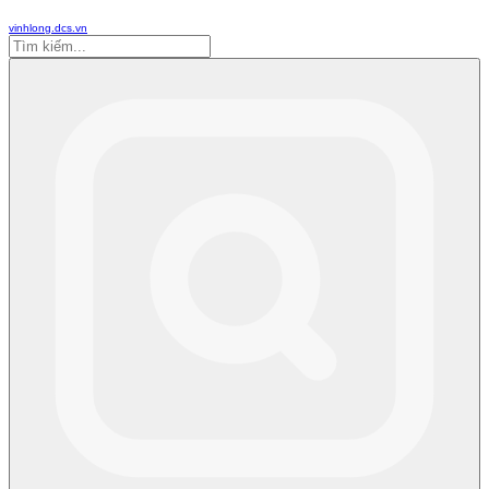
vinhlong.dcs.vn