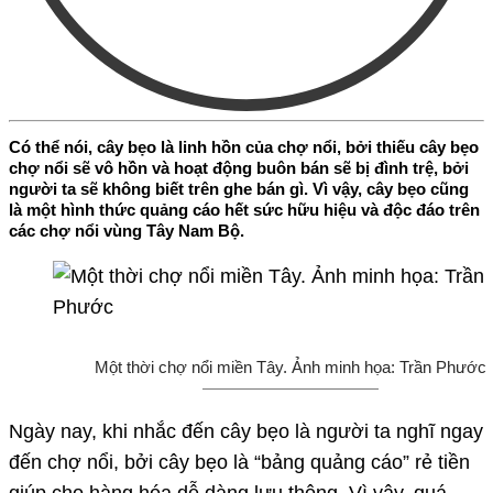
Có thể nói, cây bẹo là linh hồn của chợ nổi, bởi thiếu cây bẹo
chợ nổi sẽ vô hồn và hoạt động buôn bán sẽ bị đình trệ, bởi
người ta sẽ không biết trên ghe bán gì. Vì vậy, cây bẹo cũng
là một hình thức quảng cáo hết sức hữu hiệu và độc đáo trên
các chợ nổi vùng Tây Nam Bộ.
Một thời chợ nổi miền Tây. Ảnh minh họa: Trần Phước
Ngày nay, khi nhắc đến cây bẹo là người ta nghĩ ngay
đến chợ nổi, bởi cây bẹo là “bảng quảng cáo” rẻ tiền
giúp cho hàng hóa dễ dàng lưu thông. Vì vậy, quá