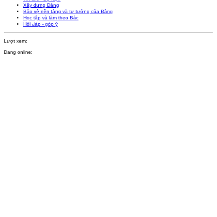
Xây dựng Đảng
Bảo vệ nền tảng và tư tưởng của Đảng
Học tập và làm theo Bác
Hỏi đáp - góp ý
Lượt xem:
Đang online: