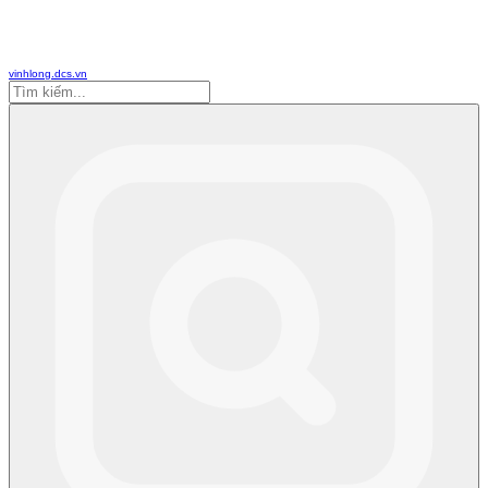
vinhlong.dcs.vn