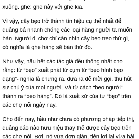
xuồng, ghe: ghe này với ghe kia.
Vì vậy, cây bẹo trở thành tín hiệu cụ thể nhất để
quảng bá nhanh chóng các loại hàng người ta muốn
bán. Người đi chợ chỉ cần nhìn cây bẹo treo thứ gì,
có nghĩa là ghe hàng sẽ bán thứ đó.
Như vậy, hầu hết các tác giả đều thống nhất cho
rằng: từ “bẹo” xuất phát từ cụm từ “bẹo hình bẹo
dạng”- nghĩa là chưng ra, đưa ra để mời gọi, thu hút
sự chú ý của mọi người. Và từ cách “bẹo người”
thành ra “bẹo hàng”. Đó là xuất xứ của từ “bẹo” trên
các chợ nổi ngày nay.
Cho đến nay, hầu như chưa có phương pháp tiếp thị,
quảng cáo nào hữu hiệu thay thế được cây bẹo trên
các chợ nổi. Bởi, nó vừa đơn giản, tiện lợi lại vừa hài