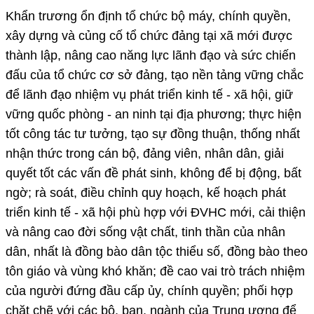
Khẩn trương ổn định tổ chức bộ máy, chính quyền,
xây dựng và củng cố tổ chức đảng tại xã mới được
thành lập, nâng cao năng lực lãnh đạo và sức chiến
đấu của tổ chức cơ sở đảng, tạo nền tảng vững chắc
để lãnh đạo nhiệm vụ phát triển kinh tế - xã hội, giữ
vững quốc phòng - an ninh tại địa phương; thực hiện
tốt công tác tư tưởng, tạo sự đồng thuận, thống nhất
nhận thức trong cán bộ, đảng viên, nhân dân, giải
quyết tốt các vấn đề phát sinh, không để bị động, bất
ngờ; rà soát, điều chỉnh quy hoạch, kế hoạch phát
triển kinh tế - xã hội phù hợp với ĐVHC mới, cải thiện
và nâng cao đời sống vật chất, tinh thần của nhân
dân, nhất là đồng bào dân tộc thiểu số, đồng bào theo
tôn giáo và vùng khó khăn; đề cao vai trò trách nhiệm
của người đứng đầu cấp ủy, chính quyền; phối hợp
chặt chẽ với các bộ, ban, ngành của Trung ương để