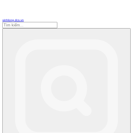
vinhlong.dcs.vn