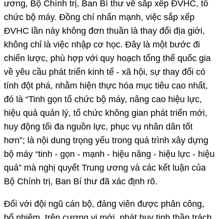
ương, Bộ Chính trị, Ban Bí thư về sắp xếp ĐVHC, tổ
chức bộ máy. Đồng chí nhấn mạnh, việc sắp xếp
ĐVHC lần này không đơn thuần là thay đổi địa giới,
không chỉ là việc nhập cơ học. Đây là một bước đi
chiến lược, phù hợp với quy hoạch tổng thể quốc gia
về yêu cầu phát triển kinh tế - xã hội, sự thay đổi có
tính đột phá, nhằm hiện thực hóa mục tiêu cao nhất,
đó là “Tinh gọn tổ chức bộ máy, nâng cao hiệu lực,
hiệu quả quản lý, tổ chức không gian phát triển mới,
huy động tối đa nguồn lực, phục vụ nhân dân tốt
hơn”; là nội dung trọng yếu trong quá trình xây dựng
bộ máy “tinh - gọn - mạnh - hiệu năng - hiệu lực - hiệu
quả” mà nghị quyết Trung ương và các kết luận của
Bộ Chính trị, Ban Bí thư đã xác định rõ.
Đối với đội ngũ cán bộ, đảng viên được phân công,
bổ nhiệm, trên cương vị mới, phát huy tinh thần trách