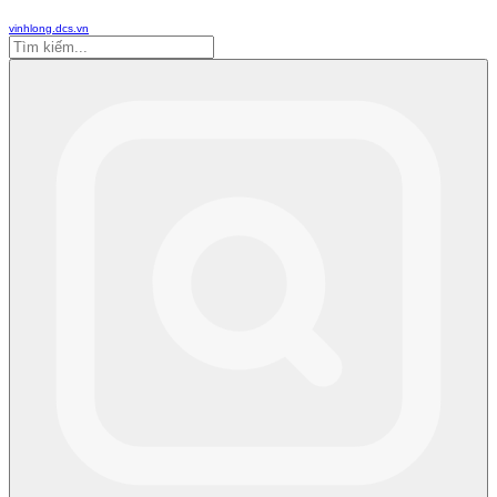
vinhlong.dcs.vn