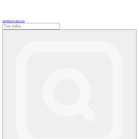
vinhlong.dcs.vn