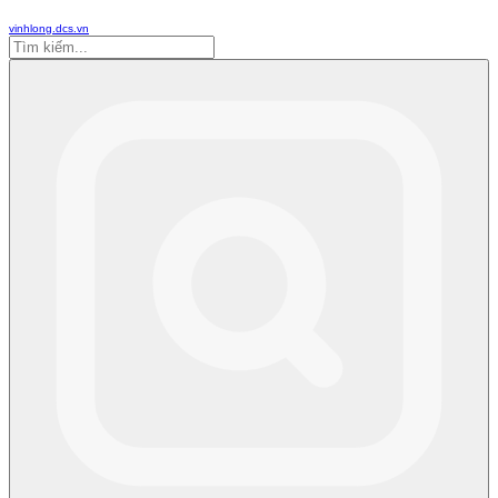
vinhlong.dcs.vn