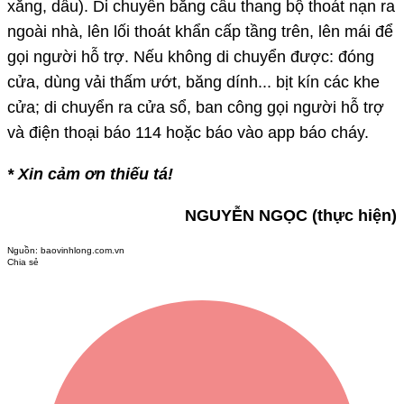
xăng, dầu). Di chuyển bằng cầu thang bộ thoát nạn ra
ngoài nhà, lên lối thoát khẩn cấp tầng trên, lên mái để
gọi người hỗ trợ. Nếu không di chuyển được: đóng
cửa, dùng vải thấm ướt, băng dính... bịt kín các khe
cửa; di chuyển ra cửa sổ, ban công gọi người hỗ trợ
và điện thoại báo 114 hoặc báo vào app báo cháy.
* Xin cảm ơn thiếu tá!
NGUYỄN NGỌC (thực hiện)
Nguồn:
baovinhlong.com.vn
Chia sẻ