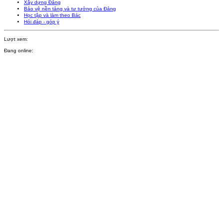
Xây dựng Đảng
Bảo vệ nền tảng và tư tưởng của Đảng
Học tập và làm theo Bác
Hỏi đáp - góp ý
Lượt xem:
Đang online: