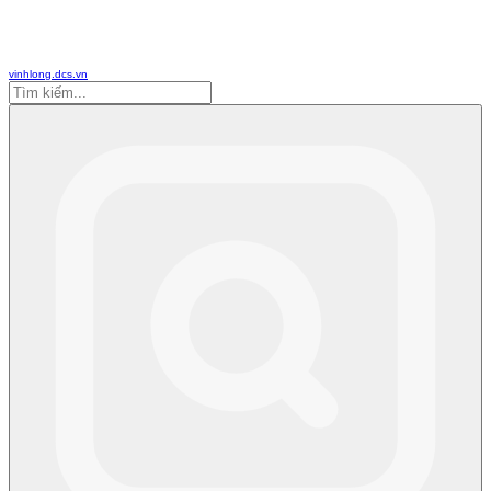
vinhlong.dcs.vn