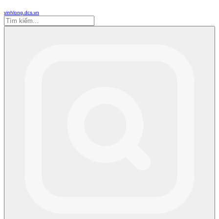
vinhlong.dcs.vn