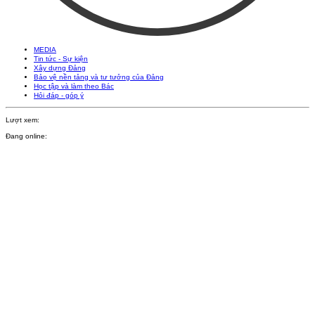
MEDIA
Tin tức - Sự kiện
Xây dựng Đảng
Bảo vệ nền tảng và tư tưởng của Đảng
Học tập và làm theo Bác
Hỏi đáp - góp ý
Lượt xem:
Đang online: