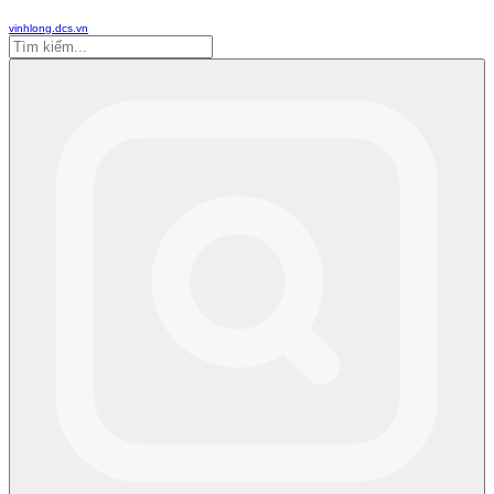
vinhlong.dcs.vn