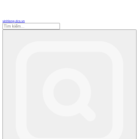
vinhlong.dcs.vn