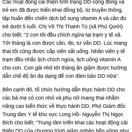
Các hoạt động cải thiện tình trạng DD cộng đồng và
trẻ em đã được triển khai đồng bộ, từ truyền thông,
tập huấn đến chiến dịch bổ sung vitamin A và cân đo
trẻ dưới 5 tuổi. Chị Võ Thị Thanh Tú (xã Phú Qưới)
cho biết: “2 con tôi đều chích ngừa tại trạm y tế xã.
Tới tháng là con được cân, đo, tư vấn DD. Lúc mang
thai tôi cũng được cấp viên sắt uống. Nhân viên y tế
trạm đều nhắc lịch chích ngừa, lịch uống vitamin A
cho con. Con gái nhỏ tới tháng ăn giặm được hướng
dẫn chế độ ăn đa dạng để con đảm bảo DD nữa”.
Bên cạnh đó, tổ chức hướng dẫn thực hành DD cho
các bà mẹ có con nhỏ và phụ nữ mang thai nhằm
nâng cao kiến thức về thực hành DD. Phó Giám đốc
Trung tâm Y tế khu vực Long Hồ- Nguyễn Thị Ngọc
Bích cho biết: “Trung tâm triển khai các hoạt động cải
thiện DD của chương trình giảm nghèo bền vững như